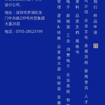
司
管
电
资
我
设计公司。
介
理
子
料
们
绍
地址：深圳市罗湖区东
逻
新
品
样
门中兴路239号外贸集团
企
辑
能
质
品
大厦26层
业
&
源
文
申
电话：0755-28523199
文
转
档
请
工
化
换
业
规
发
运
格
消
展
算
书
费
历
放
电
程
大
子
器
新
企
闻
比
业
资
较
系
讯
器
统
人
音
智
才
频