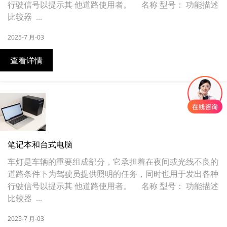
行驶信号以提示其 他道路使用者。 名称 型号： 功能描述
比较器 ...
2025-7 月-03
查看详情
笔记本和台式电脑
车灯是车辆的重要组成部分，它承担着在夜间或光线不良的
道路条件下为驾驶员提供照明的任务，同时也用于发出各种
行驶信号以提示其 他道路使用者。 名称 型号： 功能描述
比较器 ...
2025-7 月-03