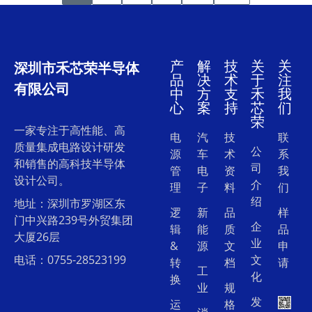
产
解
技
关
关
深圳市禾芯荣半导体
品
决
术
于
注
有限公司
中
方
支
禾
我
心
案
持
芯
们
荣
一家专注于高性能、高
电
汽
技
联
质量集成电路设计研发
公
源
车
术
系
和销售的高科技半导体
司
管
电
资
我
设计公司。
介
理
子
料
们
绍
地址：深圳市罗湖区东
逻
新
品
样
门中兴路239号外贸集团
企
辑
能
质
品
大厦26层
业
&
源
文
申
电话：0755-28523199
文
转
档
请
工
化
换
业
规
发
运
格