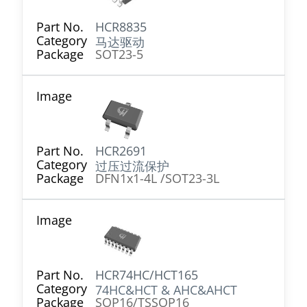
HCR8835
马达驱动
SOT23-5
HCR2691
过压过流保护
DFN1x1-4L /SOT23-3L
HCR74HC/HCT165
74HC&HCT & AHC&AHCT
SOP16/TSSOP16