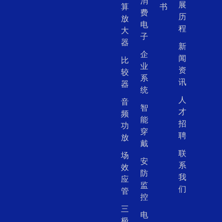
消
展
算
书
费
历
放
电
程
大
子
器
新
企
闻
比
业
资
较
系
讯
器
统
人
音
智
才
频
能
招
功
穿
聘
放
戴
联
场
安
系
效
防
我
应
监
们
管
控
三
电
极