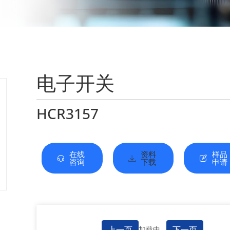
电子开关
HCR3157
在线
资料
样品
咨询
下载
申请
上一页
下一页
加载中...