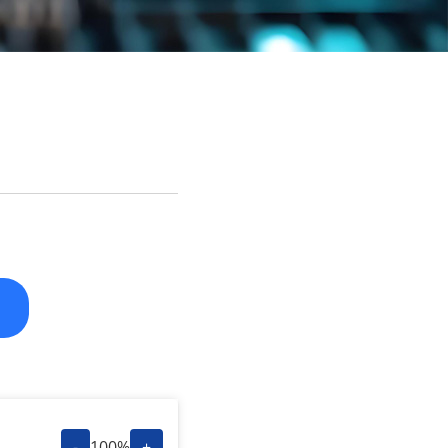
-
100%
+