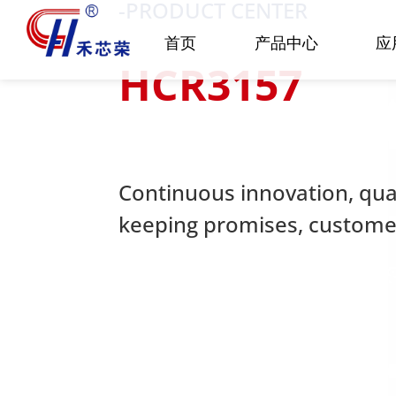
-PRODUCT CENTER
首页
产品中心
应
HCR3157
Continuous innovation, quali
keeping promises, customer