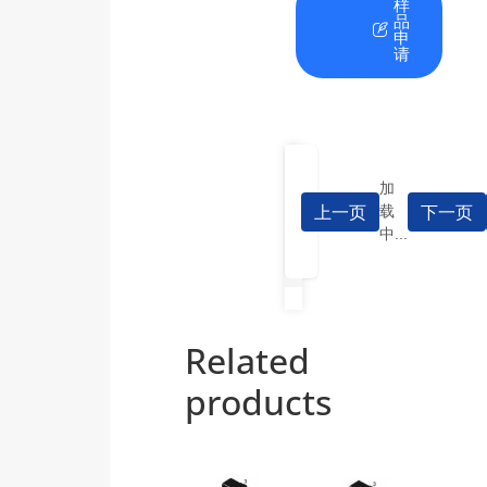
在
资
样
线
料
品
咨
下
申
询
载
请
加
上一页
下一页
载
中...
Related
products