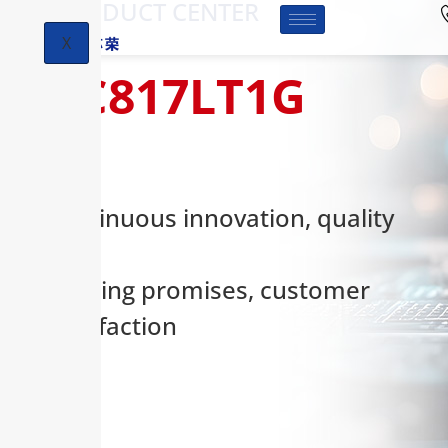
-PRODUCT CENTER
X
BC817LT1G
Continuous innovation, quality
first,
keeping promises, customer
satisfaction