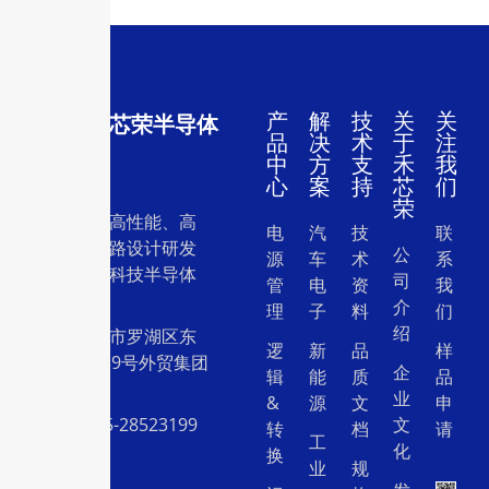
产
解
技
关
关
深圳市禾芯荣半导体
品
决
术
于
注
有限公司
中
方
支
禾
我
心
案
持
芯
们
荣
一家专注于高性能、高
电
汽
技
联
质量集成电路设计研发
公
源
车
术
系
和销售的高科技半导体
司
管
电
资
我
设计公司。
介
理
子
料
们
绍
地址：深圳市罗湖区东
逻
新
品
样
门中兴路239号外贸集团
企
辑
能
质
品
大厦26层
业
&
源
文
申
电话：0755-28523199
文
转
档
请
工
化
换
业
规