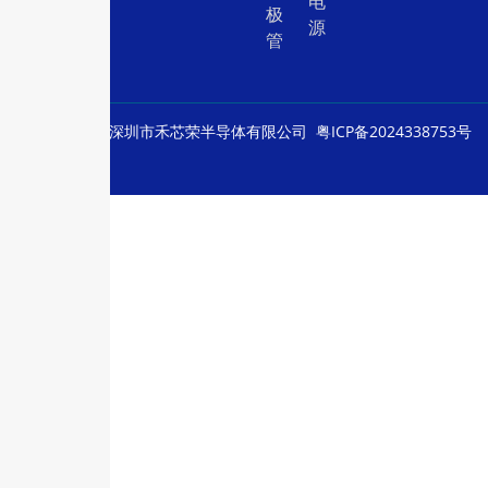
电
极
源
管
© Copyright
深圳市禾芯荣半导体有限公司
粤ICP备2024338753号