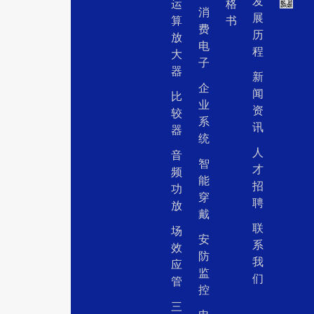
发
运
格
消
展
算
书
费
历
放
电
程
大
子
器
新
企
闻
比
业
资
较
系
讯
器
统
人
音
智
才
频
能
招
功
穿
聘
放
戴
联
场
安
系
效
防
我
应
监
们
管
控
三