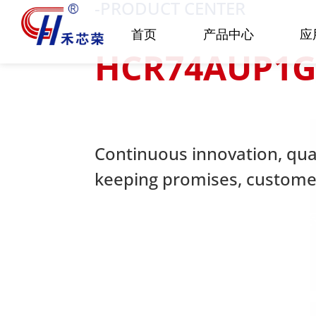
-PRODUCT CENTER
首页
产品中心
应
HCR74AUP1G
Continuous innovation, quali
keeping promises, customer