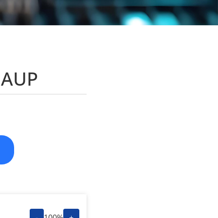
 AUP
-
100%
+