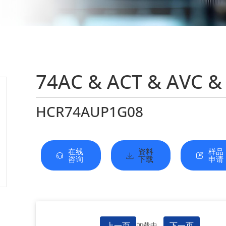
74AC & ACT & AVC &
HCR74AUP1G08
在线
资料
样品
咨询
下载
申请
上一页
下一页
加载中...