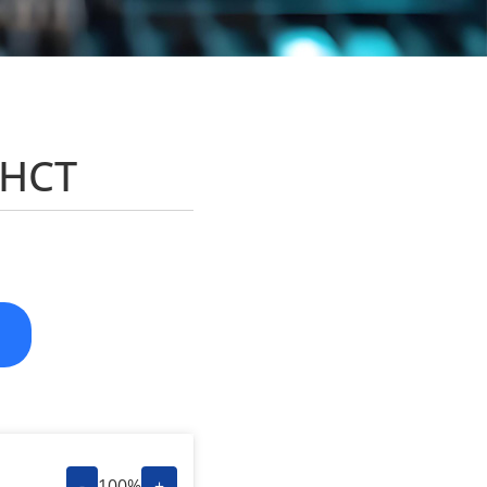
AHCT
-
100%
+