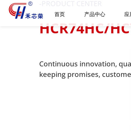
-PRODUCT CENTER
首页
产品中心
应
HCR74HC/HC
Continuous innovation, quali
keeping promises, customer