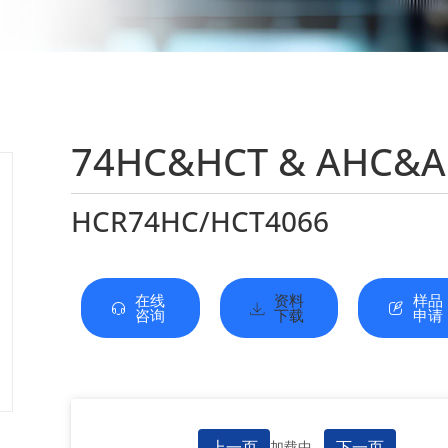
74HC&HCT & AHC&
HCR74HC/HCT4066
在线
资料
样品
咨询
下载
申请
上一页
下一页
加载中...