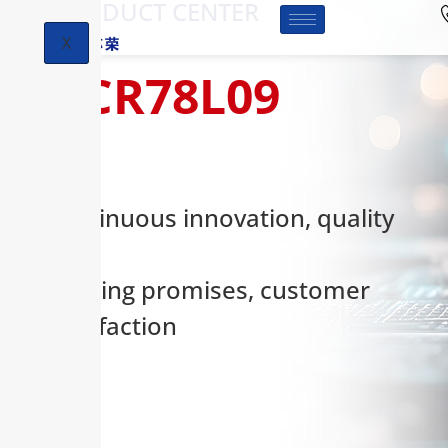
-PRODUCT CENTER
X
HCR78L09
Continuous innovation, quality
first,
keeping promises, customer
satisfaction