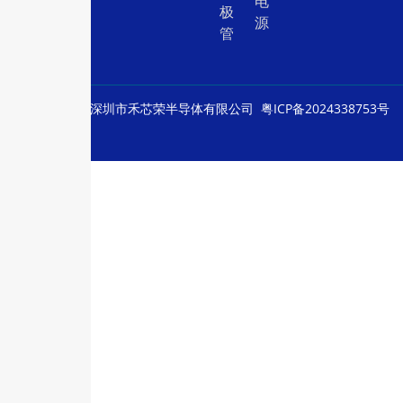
电
极
源
管
© Copyright
深圳市禾芯荣半导体有限公司
粤ICP备2024338753号