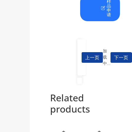
在
资
样
线
料
品
咨
下
申
询
载
请
加
上一页
下一页
载
中...
Related
products