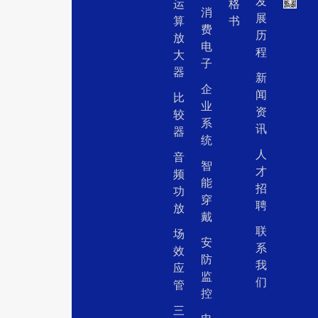
发
运
格
消
展
算
书
费
历
放
电
程
大
子
器
新
企
闻
比
业
资
较
系
讯
器
统
人
音
智
才
频
能
招
功
穿
聘
放
戴
联
场
安
系
效
防
我
应
监
们
管
控
三