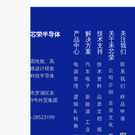
产
解
技
关
关
深圳市禾芯荣半导体
品
决
术
于
注
有限公司
中
方
支
禾
我
心
案
持
芯
们
荣
一家专注于高性能、高
电
汽
技
联
质量集成电路设计研发
公
源
车
术
系
和销售的高科技半导体
司
管
电
资
我
设计公司。
介
理
子
料
们
绍
地址：深圳市罗湖区东
逻
新
品
样
门中兴路239号外贸集团
企
辑
能
质
品
大厦26层
业
&
源
文
申
电话：0755-28523199
文
转
档
请
工
化
换
业
规