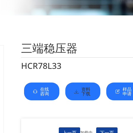
三端稳压器
HCR78L33
在线
资料
样品
咨询
下载
申请
上一页
下一页
加载中...