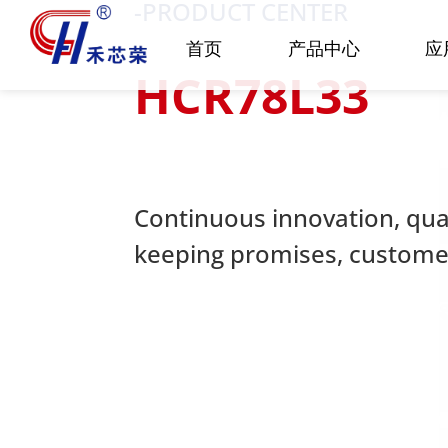
-PRODUCT CENTER
首页
产品中心
应
HCR78L33
Continuous innovation, quali
keeping promises, customer