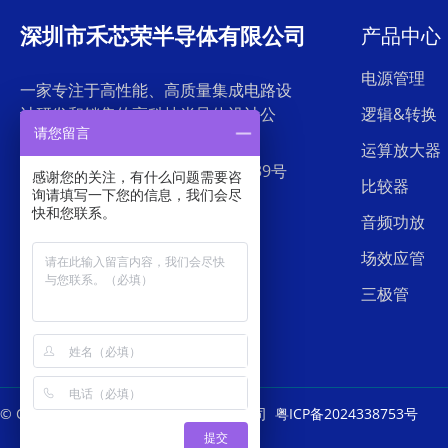
深圳市禾芯荣半导体有限公司
产品中心
电源管理
一家专注于高性能、高质量集成电路设
计研发和销售的高科技半导体设计公
逻辑&转换
请您留言
司。
运算放大器
地址：深圳市罗湖区东门中兴路239号
感谢您的关注，有什么问题需要咨
比较器
外贸集团大厦26层
询请填写一下您的信息，我们会尽
快和您联系。
音频功放
电话：0755-28523199
场效应管
三极管
© Copyright
深圳市禾芯荣半导体有限公司
粤ICP备2024338753号
提交