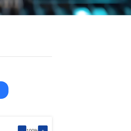
-
100%
+