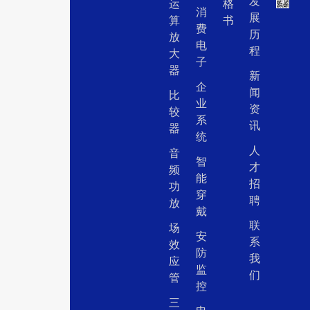
发
运
格
消
展
算
书
费
历
放
电
程
大
子
器
新
企
闻
比
业
资
较
系
讯
器
统
人
音
智
才
频
能
招
功
穿
聘
放
戴
联
场
安
系
效
防
我
应
监
们
管
控
三