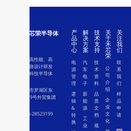
产
解
技
关
关
深圳市禾芯荣半导体
品
决
术
于
注
有限公司
中
方
支
禾
我
心
案
持
芯
们
荣
一家专注于高性能、高
电
汽
技
联
质量集成电路设计研发
公
源
车
术
系
和销售的高科技半导体
司
管
电
资
我
设计公司。
介
理
子
料
们
绍
地址：深圳市罗湖区东
逻
新
品
样
门中兴路239号外贸集团
企
辑
能
质
品
大厦26层
业
&
源
文
申
电话：0755-28523199
文
转
档
请
工
化
换
业
规