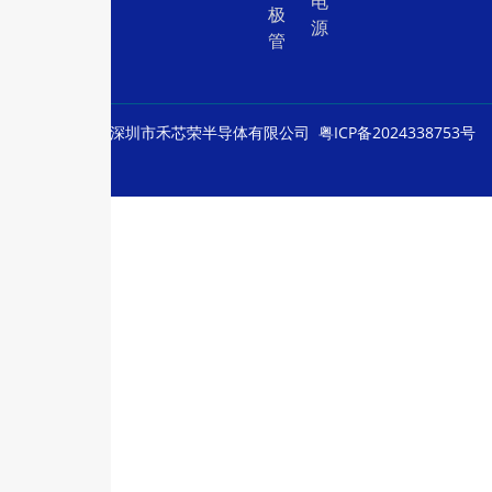
电
极
源
管
© Copyright
深圳市禾芯荣半导体有限公司
粤ICP备2024338753号