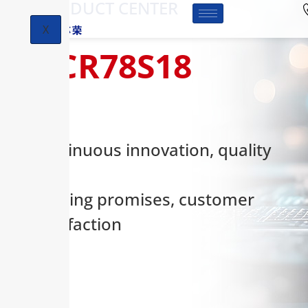
-PRODUCT CENTER
X
HCR78S18
Continuous innovation, quality
first,
keeping promises, customer
satisfaction