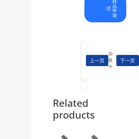
在
资
样
线
料
品
咨
下
申
询
载
请
加
上一页
下一页
载
中...
Related
products