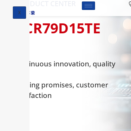
-PRODUCT CENTER
X
HCR79D15TE
Continuous innovation, quality
first,
keeping promises, customer
satisfaction