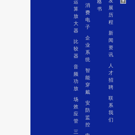
发
运
格
消
展
算
书
费
历
放
电
程
大
子
器
新
企
闻
比
业
资
较
系
讯
器
统
人
音
智
才
频
能
招
功
穿
聘
放
戴
联
场
安
系
效
防
我
应
监
们
管
控
三