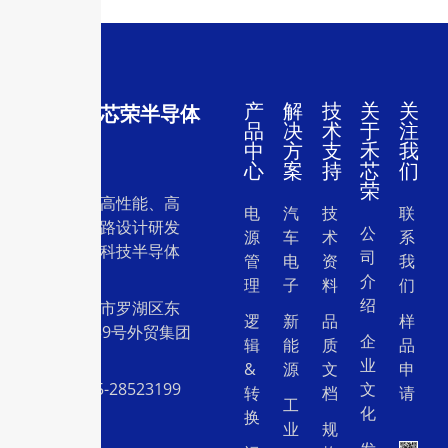
产
解
技
关
关
深圳市禾芯荣半导体
品
决
术
于
注
有限公司
中
方
支
禾
我
心
案
持
芯
们
荣
一家专注于高性能、高
电
汽
技
联
质量集成电路设计研发
公
源
车
术
系
和销售的高科技半导体
司
管
电
资
我
设计公司。
介
理
子
料
们
绍
地址：深圳市罗湖区东
逻
新
品
样
门中兴路239号外贸集团
企
辑
能
质
品
大厦26层
业
&
源
文
申
电话：0755-28523199
文
转
档
请
工
化
换
业
规