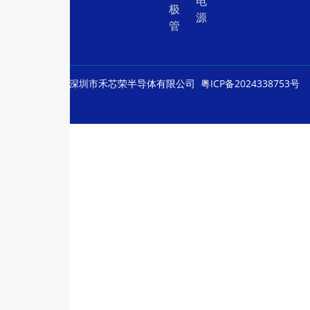
电
极
源
管
© Copyright
深圳市禾芯荣半导体有限公司
粤ICP备2024338753号