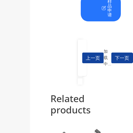
在
资
样
线
料
品
咨
下
申
询
载
请
加
上一页
下一页
载
中...
Related
products