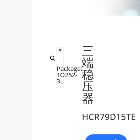
三
端
Package:
稳
TO252-
3L
压
器
HCR79D15TE