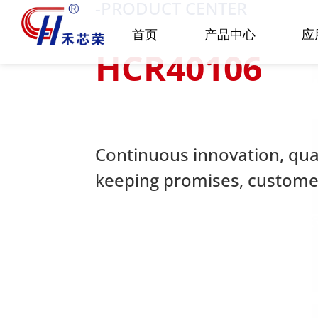
-PRODUCT CENTER
首页
产品中心
应
HCR40106
Continuous innovation, quali
keeping promises, customer