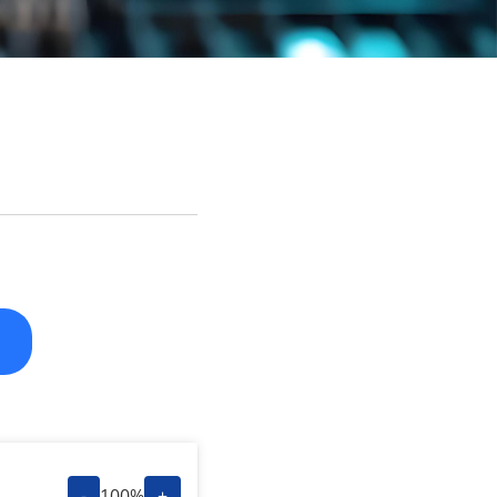
-
100%
+