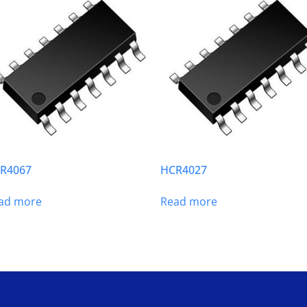
R4067
HCR4027
ad more
Read more