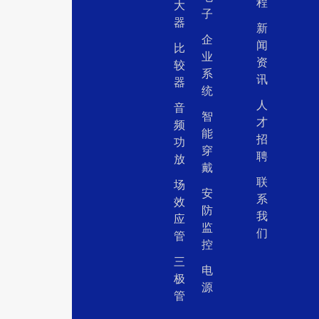
程
大
子
器
新
企
闻
比
业
资
较
系
讯
器
统
人
音
智
才
频
能
招
功
穿
聘
放
戴
联
场
安
系
效
防
我
应
监
们
管
控
三
电
极
源
管