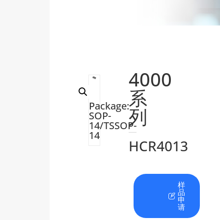
4000
系
Package:
列
SOP-
14/TSSOP-
14
HCR4013
在
资
样
线
料
品
咨
下
申
询
载
请