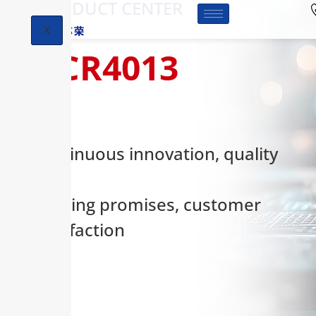
-PRODUCT CENTER
X
HCR4013
Continuous innovation, quality
first,
keeping promises, customer
satisfaction