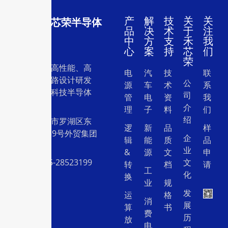
产
解
技
关
关
深圳市禾芯荣半导体
品
决
术
于
注
有限公司
中
方
支
禾
我
心
案
持
芯
们
荣
一家专注于高性能、高
电
汽
技
联
质量集成电路设计研发
公
源
车
术
系
和销售的高科技半导体
司
管
电
资
我
设计公司。
介
理
子
料
们
绍
地址：深圳市罗湖区东
逻
新
品
样
门中兴路239号外贸集团
企
辑
能
质
品
大厦26层
业
&
源
文
申
电话：0755-28523199
文
转
档
请
工
化
换
业
规
发
运
格
消
展
算
书
费
历
放
电