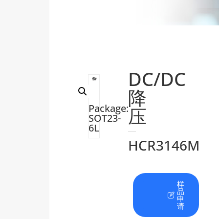
DC/DC
降
Package:
压
SOT23-
6L
HCR3146M
在
资
样
线
料
品
咨
下
申
询
载
请