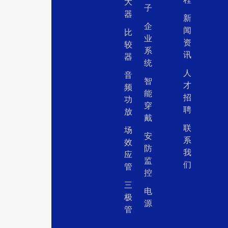
大
子
器
新
企
闻
比
业
资
较
系
讯
器
统
人
音
智
才
频
能
招
功
穿
聘
放
戴
联
场
安
系
效
防
我
应
监
们
管
控
三
电
极
源
管