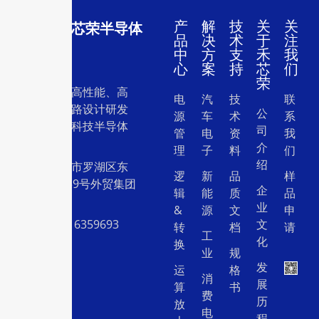
产
解
技
关
关
深圳市禾芯荣半导体
品
决
术
于
注
有限公司
中
方
支
禾
我
心
案
持
芯
们
荣
一家专注于高性能、高
电
汽
技
联
质量集成电路设计研发
公
源
车
术
系
和销售的高科技半导体
司
管
电
资
我
设计公司。
介
理
子
料
们
绍
地址：深圳市罗湖区东
逻
新
品
样
门中兴路239号外贸集团
企
辑
能
质
品
大厦26层
业
&
源
文
申
电话：15916359693
文
转
档
请
工
化
换
业
规
发
运
格
消
展
算
书
费
历
放
电
程