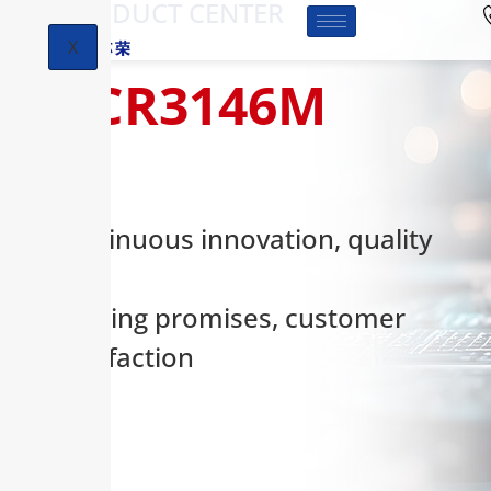
-PRODUCT CENTER
X
HCR3146M
Continuous innovation, quality
first,
keeping promises, customer
satisfaction