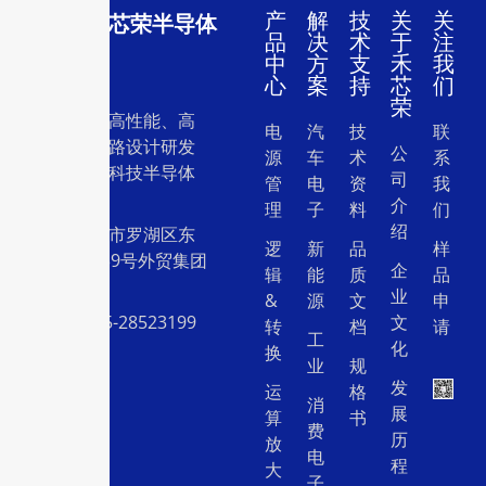
产
解
技
关
关
深圳市禾芯荣半导体
品
决
术
于
注
有限公司
中
方
支
禾
我
心
案
持
芯
们
荣
一家专注于高性能、高
电
汽
技
联
质量集成电路设计研发
公
源
车
术
系
和销售的高科技半导体
司
管
电
资
我
设计公司。
介
理
子
料
们
绍
地址：深圳市罗湖区东
逻
新
品
样
门中兴路239号外贸集团
企
辑
能
质
品
大厦26层
业
&
源
文
申
电话：0755-28523199
文
转
档
请
工
化
换
业
规
发
运
格
消
展
算
书
费
历
放
电
程
大
子