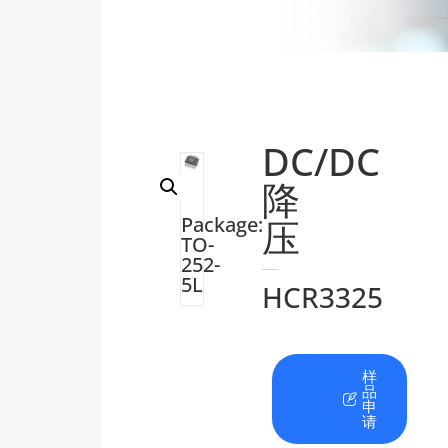
DC/DC
降
压
Package:
TO-
252-
5L
HCR3325
在
资
样
线
料
品
咨
下
申
询
载
请