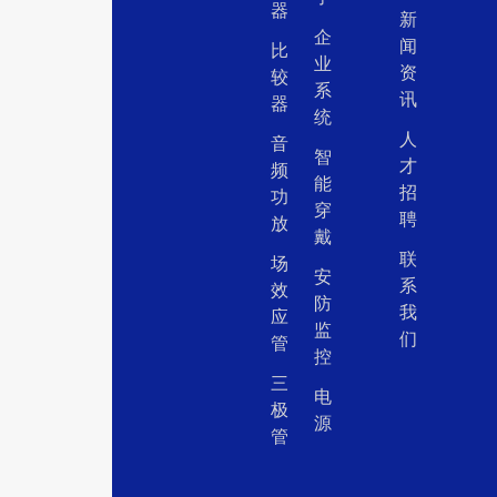
器
新
企
闻
比
业
资
较
系
讯
器
统
人
音
智
才
频
能
招
功
穿
聘
放
戴
联
场
安
系
效
防
我
应
监
们
管
控
三
电
极
源
管