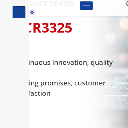
-PRODUCT CENTER
X
HCR3325
Continuous innovation, quality
first,
keeping promises, customer
satisfaction