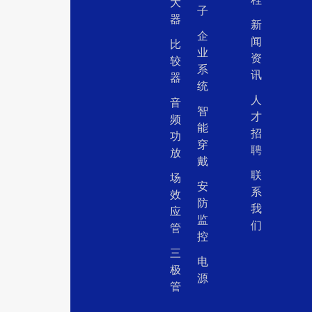
大
子
器
新
企
闻
比
业
资
较
系
讯
器
统
人
音
智
才
频
能
招
功
穿
聘
放
戴
联
场
安
系
效
防
我
应
监
们
管
控
三
电
极
源
管