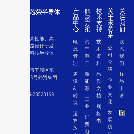
产
解
技
关
关
深圳市禾芯荣半导体
品
决
术
于
注
有限公司
中
方
支
禾
我
心
案
持
芯
们
荣
一家专注于高性能、高
电
汽
技
联
质量集成电路设计研发
公
源
车
术
系
和销售的高科技半导体
司
管
电
资
我
设计公司。
介
理
子
料
们
绍
地址：深圳市罗湖区东
逻
新
品
样
门中兴路239号外贸集团
企
辑
能
质
品
大厦26层
业
&
源
文
申
电话：0755-28523199
文
转
档
请
工
化
换
业
规
发
运
格
消
展
算
书
费
历
放
电
程