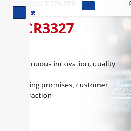
-PRODUCT CENTER
X
HCR3327
Continuous innovation, quality
first,
keeping promises, customer
satisfaction