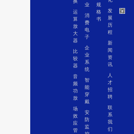
换
业
规
发
运
格
消
展
算
书
费
历
放
电
程
大
子
器
新
企
闻
比
业
资
较
系
讯
器
统
人
音
智
才
频
能
招
功
穿
聘
放
戴
联
场
安
系
效
防
我
应
监
们
管
控