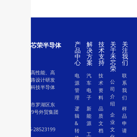
产
解
技
关
关
深圳市禾芯荣半导体
品
决
术
于
注
有限公司
中
方
支
禾
我
心
案
持
芯
们
荣
一家专注于高性能、高
电
汽
技
联
质量集成电路设计研发
公
源
车
术
系
和销售的高科技半导体
司
管
电
资
我
设计公司。
介
理
子
料
们
绍
地址：深圳市罗湖区东
逻
新
品
样
门中兴路239号外贸集团
企
辑
能
质
品
大厦26层
业
&
源
文
申
电话：0755-28523199
文
转
档
请
工
化