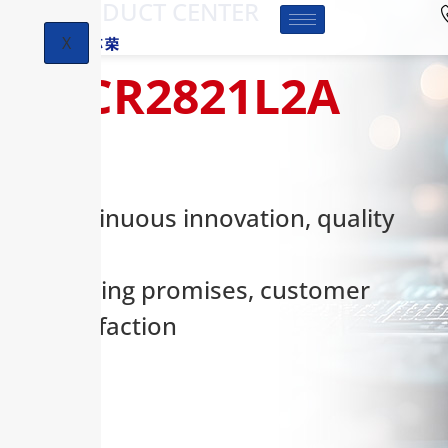
-PRODUCT CENTER
X
HCR2821L2A
Continuous innovation, quality
first,
keeping promises, customer
satisfaction