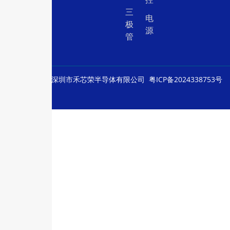
三
电
极
源
管
© Copyright
深圳市禾芯荣半导体有限公司
粤ICP备2024338753号