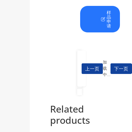
在
资
样
线
料
品
咨
下
申
询
载
请
加
上一页
下一页
载
中...
Related
products