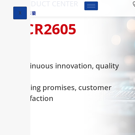
-PRODUCT CENTER
X
HCR2605
Continuous innovation, quality
first,
keeping promises, customer
satisfaction