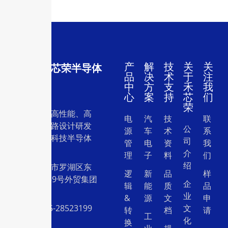
产
解
技
关
关
深圳市禾芯荣半导体
品
决
术
于
注
有限公司
中
方
支
禾
我
心
案
持
芯
们
荣
一家专注于高性能、高
电
汽
技
联
质量集成电路设计研发
公
源
车
术
系
和销售的高科技半导体
司
管
电
资
我
设计公司。
介
理
子
料
们
绍
地址：深圳市罗湖区东
逻
新
品
样
门中兴路239号外贸集团
企
辑
能
质
品
大厦26层
业
&
源
文
申
电话：0755-28523199
文
转
档
请
工
化
换