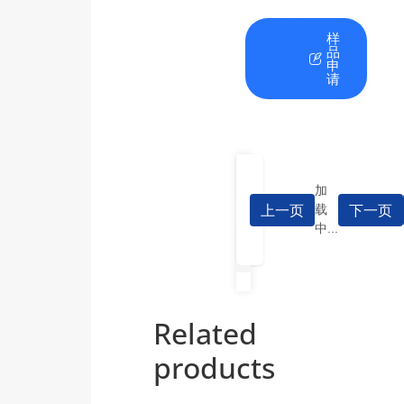
在
资
样
线
料
品
咨
下
申
询
载
请
加
上一页
下一页
载
中...
Related
products