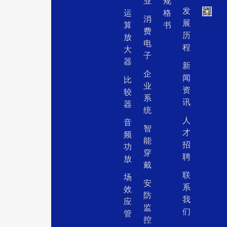
业
规
发
运
格
消
展
算
书
费
历
放
电
程
大
子
器
新
企
闻
比
业
资
较
系
讯
器
统
人
音
智
才
频
能
招
功
穿
聘
放
戴
联
场
安
系
效
防
我
应
监
们
管
控