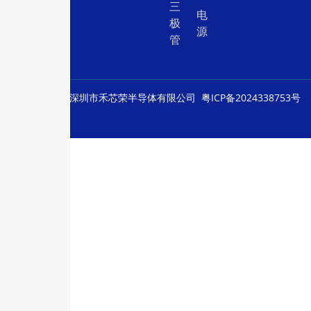
三
电
极
源
管
© Copyright
深圳市禾芯荣半导体有限公司
粤ICP备2024338753号