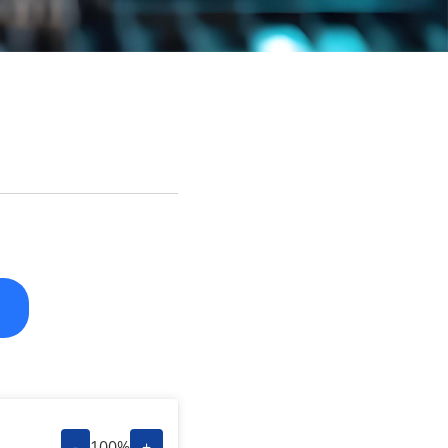
-
100%
+