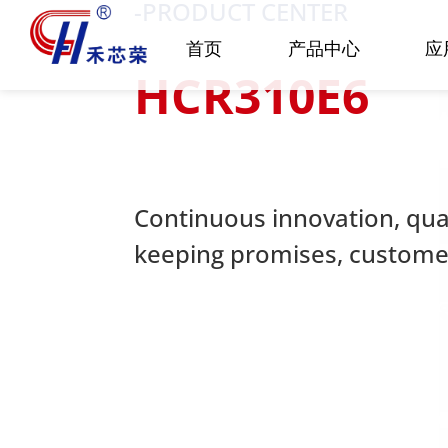
-PRODUCT CENTER
首页
产品中心
应
HCR310E6
Continuous innovation, quali
keeping promises, customer