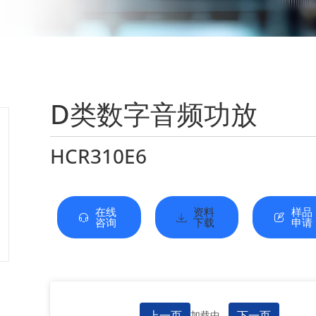
D类数字音频功放
HCR310E6
在线
资料
样品
咨询
下载
申请
上一页
下一页
加载中...