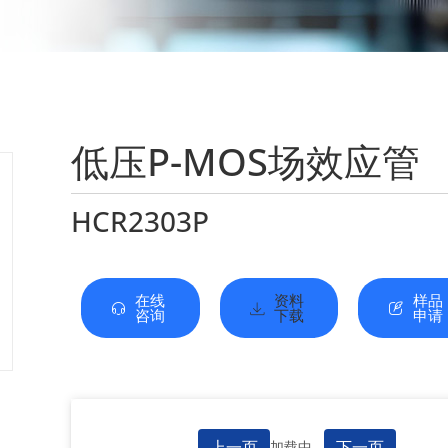
低压P-MOS场效应管
HCR2303P
在线
资料
样品
咨询
下载
申请
上一页
下一页
加载中...