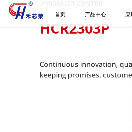
-PRODUCT CENTER
首页
产品中心
应
HCR2303P
Continuous innovation, quali
keeping promises, customer