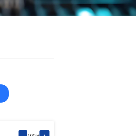
-
100%
+