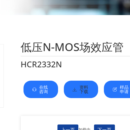
低压N-MOS场效应管
HCR2332N
在线
资料
样品
咨询
下载
申请
上一页
下一页
加载中...