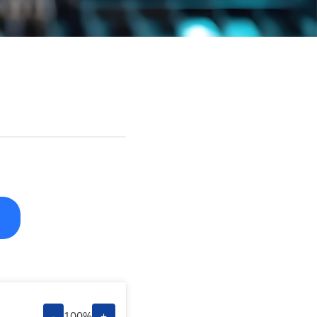
-
100%
+