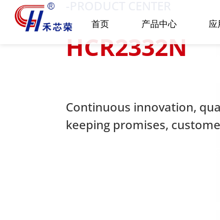
-PRODUCT CENTER
首页
产品中心
应
HCR2332N
Continuous innovation, quali
keeping promises, customer