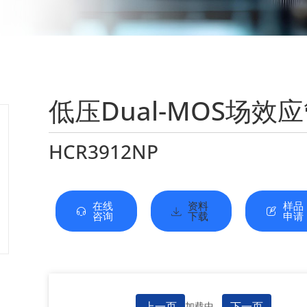
低压Dual-MOS场效
HCR3912NP
在线
资料
样品
咨询
下载
申请
上一页
下一页
加载中...