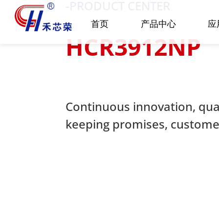
-PRODUCT CENTER
首页
产品中心
应
HCR3912NP
Continuous innovation, quali
keeping promises, customer