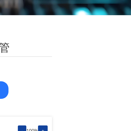
应管
-
100%
+