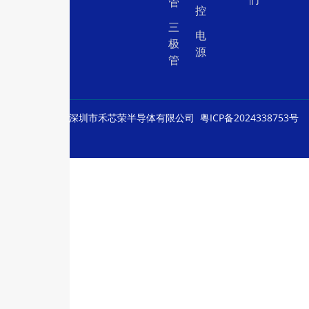
管
控
三
电
极
源
管
© Copyright
深圳市禾芯荣半导体有限公司
粤ICP备2024338753号