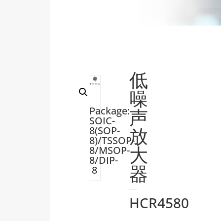
低
噪
Package:
声
SOIC-
放
8(SOP-
8)/TSSOP-
大
8/MSOP-
8/DIP-
器
8
HCR4580