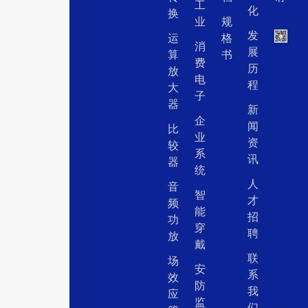
工
化
换
业
规
发
运
格
消
展
算
书
费
历
放
电
程
大
子
器
新
企
闻
比
业
资
较
系
讯
器
统
人
音
智
才
频
能
招
功
穿
聘
放
戴
联
场
安
系
效
防
我
应
监
们