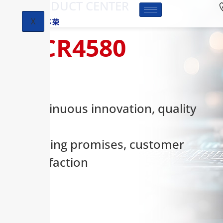
-PRODUCT CENTER
X
HCR4580
Continuous innovation, quality
first,
keeping promises, customer
satisfaction