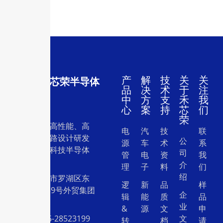
产
解
技
关
关
深圳市禾芯荣半导体
品
决
术
于
注
有限公司
中
方
支
禾
我
心
案
持
芯
们
荣
一家专注于高性能、高
电
汽
技
联
质量集成电路设计研发
公
源
车
术
系
和销售的高科技半导体
司
管
电
资
我
设计公司。
介
理
子
料
们
绍
地址：深圳市罗湖区东
逻
新
品
样
门中兴路239号外贸集团
企
辑
能
质
品
大厦26层
业
&
源
文
申
电话：0755-28523199
文
转
档
请