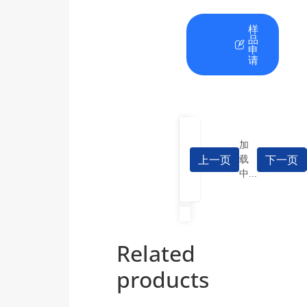
在
资
样
线
料
品
咨
下
申
询
载
请
加
上一页
下一页
载
中...
Related
products