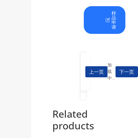
在
资
样
线
料
品
咨
下
申
询
载
请
加
上一页
下一页
载
中...
Related
products