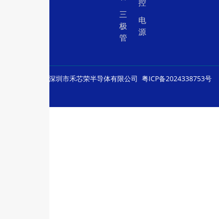
控
三
电
极
源
管
© Copyright
深圳市禾芯荣半导体有限公司
粤ICP备2024338753号