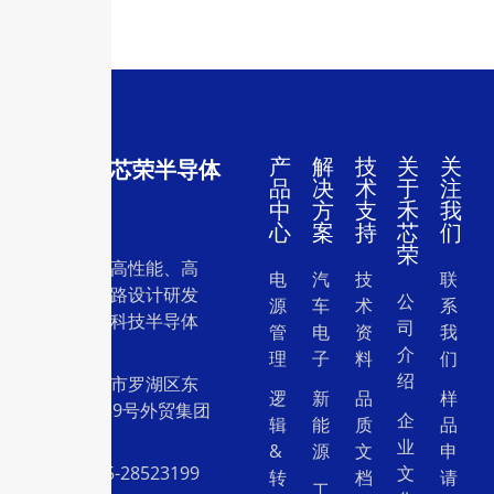
产
解
技
关
关
深圳市禾芯荣半导体
品
决
术
于
注
有限公司
中
方
支
禾
我
心
案
持
芯
们
荣
一家专注于高性能、高
电
汽
技
联
质量集成电路设计研发
公
源
车
术
系
和销售的高科技半导体
司
管
电
资
我
设计公司。
介
理
子
料
们
绍
地址：深圳市罗湖区东
逻
新
品
样
门中兴路239号外贸集团
企
辑
能
质
品
大厦26层
业
&
源
文
申
电话：0755-28523199
文
转
档
请
工