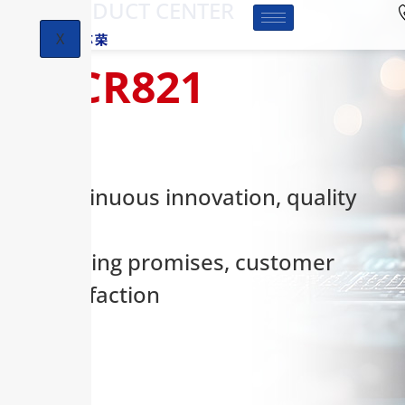
-PRODUCT CENTER
X
HCR821
Continuous innovation, quality
first,
keeping promises, customer
satisfaction