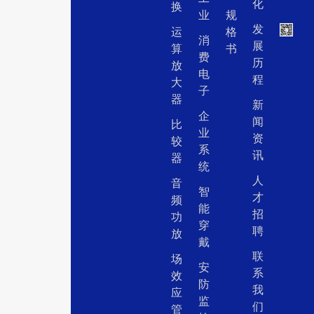
化
换
业
规
发
运
格
消
展
算
书
费
历
放
电
程
大
子
器
新
企
闻
比
业
资
较
系
讯
器
统
人
音
智
才
频
能
招
功
穿
聘
放
戴
联
场
安
系
效
防
我
应
监
们
管