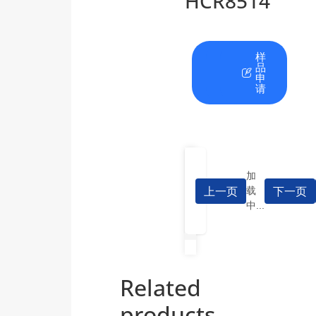
HCR8514
在
资
样
线
料
品
咨
下
申
询
载
请
加
上一页
下一页
载
中...
Related
products