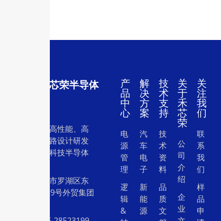
产
解
技
关
关
深圳市禾芯荣半导体
品
决
术
于
注
有限公司
中
方
支
禾
我
心
案
持
芯
们
荣
一家专注于高性能、高
电
汽
技
联
质量集成电路设计研发
公
源
车
术
系
和销售的高科技半导体
司
管
电
资
我
设计公司。
介
理
子
料
们
绍
地址：深圳市罗湖区东
逻
新
品
样
门中兴路239号外贸集团
企
辑
能
质
品
大厦26层
业
&
源
文
申
电话：0755-28523199
文