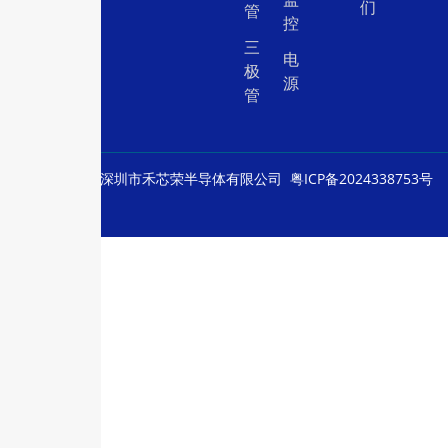
们
管
控
三
电
极
源
管
© Copyright
深圳市禾芯荣半导体有限公司
粤ICP备2024338753号