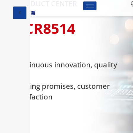
-PRODUCT CENTER
X
HCR8514
Continuous innovation, quality
first,
keeping promises, customer
satisfaction