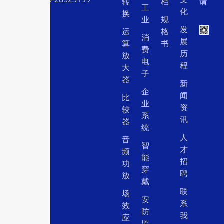
转
档
请
工
化
换
业
规
发
运
格
消
展
算
书
费
历
放
电
程
大
子
器
新
企
闻
比
业
资
较
系
讯
器
统
人
音
智
才
频
能
招
功
穿
聘
放
戴
联
场
安
系
效
防
我
应
监