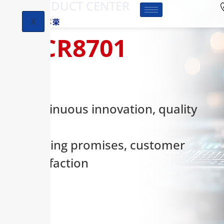
-PRODUCT CENTER
X
HCR8701
Continuous innovation, quality
first,
keeping promises, customer
satisfaction