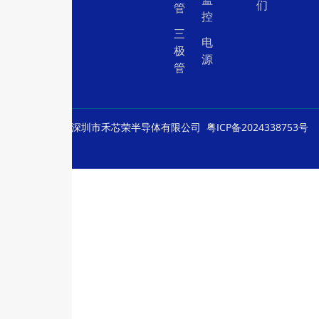
们
管
控
三
电
极
源
管
© Copyright
深圳市禾芯荣半导体有限公司
粤ICP备2024338753号