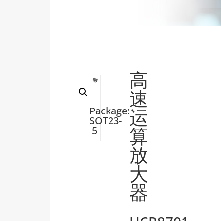
高
速
Package:
运
SOT23-
算
5
放
大
器