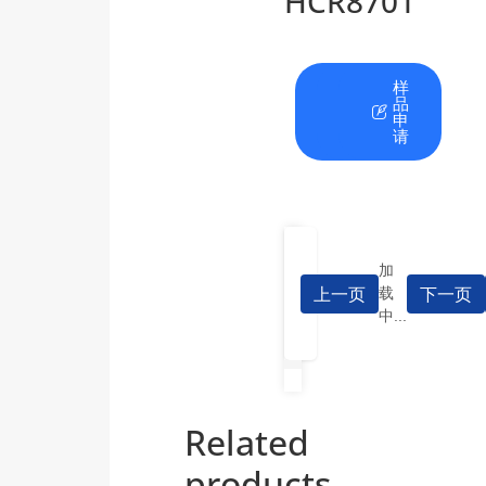
HCR8701
在
资
样
线
料
品
咨
下
申
询
载
请
加
上一页
下一页
载
中...
Related
products