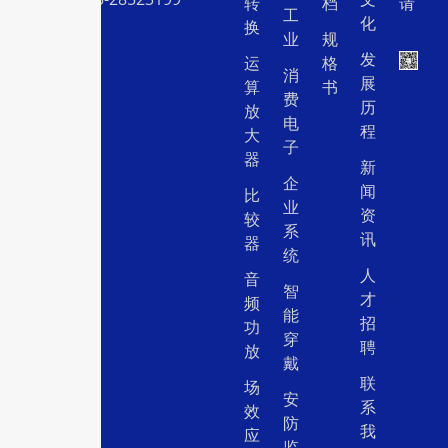
转
档
请
工
化
换
业
规
发
运
格
消
展
算
书
费
历
放
电
程
大
子
器
新
企
闻
比
业
资
较
系
讯
器
统
人
音
智
才
频
能
招
功
穿
聘
放
戴
联
场
安
系
效
防
我
应
监