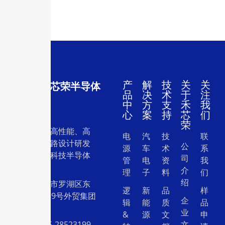
产
解
技
关
关
深圳市禾芯荣半导体
品
决
术
于
注
有限公司
中
方
支
禾
我
心
案
持
芯
们
荣
一家专注于高性能、高
电
汽
技
联
质量集成电路设计研发
公
源
车
术
系
和销售的高科技半导体
司
管
电
资
我
设计公司。
介
理
子
料
们
绍
地址：深圳市罗湖区东
逻
新
品
样
门中兴路239号外贸集团
企
辑
能
质
品
大厦26层
业
&
源
文
申
电话：0755-28523199
文