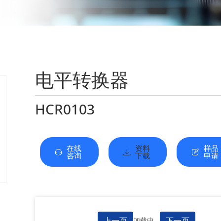
电平转换器
HCR0103
在线
资料
样品
咨询
下载
申请
上一页
下一页
加载中...