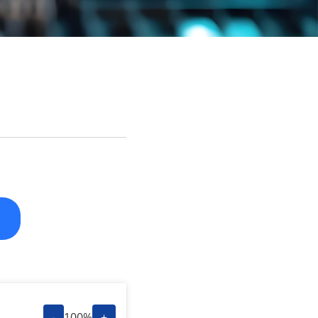
-
100%
+