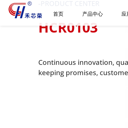
-PRODUCT CENTER
首页
产品中心
应
HCR0103
Continuous innovation, quali
keeping promises, customer