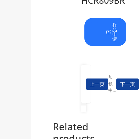
HCR809BR
在
资
样
线
料
品
咨
下
申
询
载
请
加
上一页
下一页
载
中...
Related
products