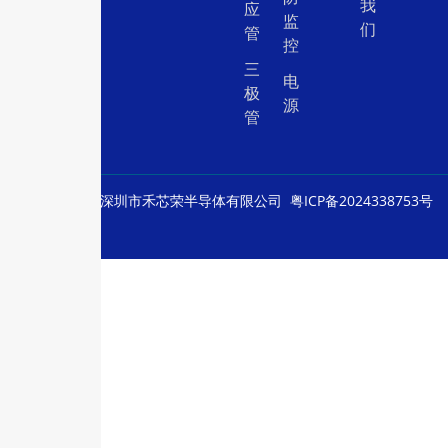
我
应
监
们
管
控
三
电
极
源
管
© Copyright
深圳市禾芯荣半导体有限公司
粤ICP备2024338753号