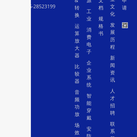
&
源
文
申
电话：0755-28523199
文
转
档
请
工
化
换
业
规
发
运
格
消
展
算
书
费
历
放
电
程
大
子
器
新
企
闻
比
业
资
较
系
讯
器
统
人
音
智
才
频
能
招
功
穿
聘
放
戴
联
场
安
系
效
防