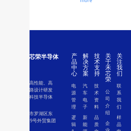
more
产
解
技
关
关
深圳市禾芯荣半导体
品
决
术
于
注
有限公司
中
方
支
禾
我
心
案
持
芯
们
荣
一家专注于高性能、高
电
汽
技
联
质量集成电路设计研发
公
源
车
术
系
和销售的高科技半导体
司
管
电
资
我
设计公司。
介
理
子
料
们
绍
地址：深圳市罗湖区东
逻
新
品
样
门中兴路239号外贸集团
企
辑
能
质
品
大厦26层
业