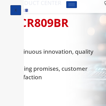
-PRODUCT CENTER
X
HCR809BR
Continuous innovation, quality
first,
keeping promises, customer
satisfaction