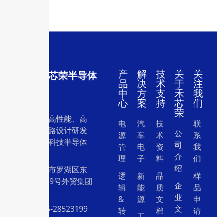
产
解
技
关
关
深圳市禾芯荣半导体
品
决
术
于
注
有限公司
中
方
支
禾
我
心
案
持
芯
们
荣
一家专注于高性能、高
电
汽
技
联
质量集成电路设计研发
公
源
车
术
系
和销售的高科技半导体
司
管
电
资
我
设计公司。
介
理
子
料
们
绍
地址：深圳市罗湖区东
逻
新
品
样
门中兴路239号外贸集团
企
辑
能
质
品
大厦26层
业
&
源
文
申
电话：0755-28523199
文
转
档
请
工