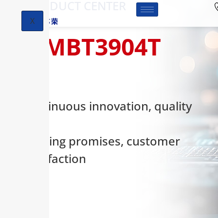
-PRODUCT CENTER
X
MMBT3904T
Continuous innovation, quality
first,
keeping promises, customer
satisfaction