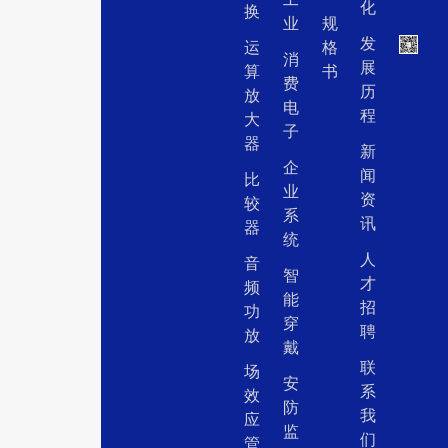
化
换
业
规
发
运
格
消
展
算
书
费
历
放
电
程
大
子
器
新
企
闻
比
业
资
较
系
讯
器
统
人
音
智
才
频
能
招
功
穿
聘
放
戴
联
场
安
系
效
防
我
应
监
们
管