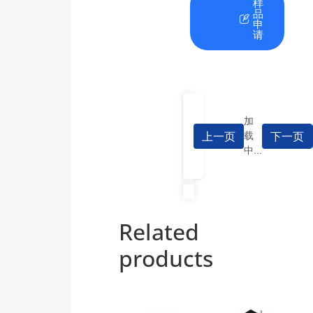
在
资
样
线
料
品
咨
下
申
询
载
请
加
上一页
下一页
载
中...
Related
products