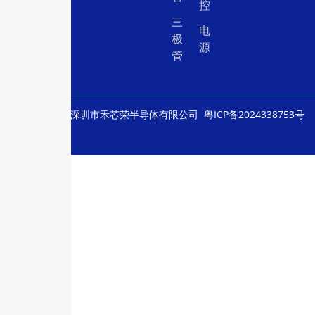
控
三
电
极
源
管
© Copyright
深圳市禾芯荣半导体有限公司
粤ICP备2024338753号