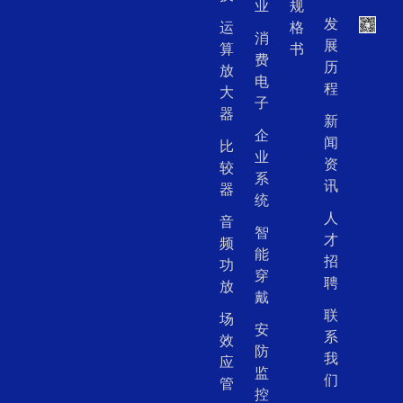
业
规
发
运
格
消
展
算
书
费
历
放
电
程
大
子
器
新
企
闻
比
业
资
较
系
讯
器
统
人
音
智
才
频
能
招
功
穿
聘
放
戴
联
场
安
系
效
防
我
应
监
们
管
控