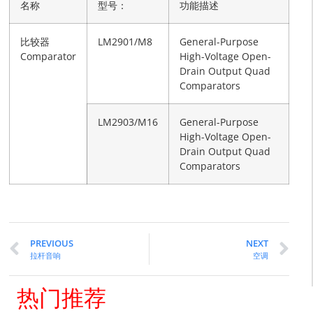
名称
型号：
功能描述
比较器
LM2901/M8
General-Purpose
Comparator
High-Voltage Open-
Drain Output Quad
Comparators
LM2903/M16
General-Purpose
High-Voltage Open-
Drain Output Quad
Comparators
PREVIOUS
NEXT
拉杆音响
空调
热门推荐