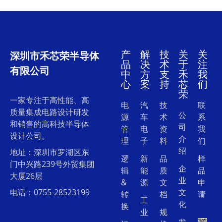
产
解
技
关
关
深圳市禾芯荣半导体
品
决
术
于
注
有限公司
中
方
支
禾
我
心
案
持
芯
们
荣
一家专注于高性能、高
电
汽
技
联
质量集成电路设计研发
公
源
车
术
系
和销售的高科技半导体
司
管
电
资
我
设计公司。
介
理
子
料
们
绍
地址：深圳市罗湖区东
逻
新
品
样
门中兴路239号外贸集团
企
辑
能
质
品
大厦26层
业
&
源
文
申
电话：0755-28523199
文
转
档
请
工
化
换
业
规