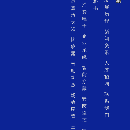
发
运
格
消
展
算
书
费
历
放
电
程
大
子
器
新
企
闻
比
业
资
较
系
讯
器
统
人
音
智
才
频
能
招
功
穿
聘
放
戴
联
场
安
系
效
防
我
应
监
们
管
控
三