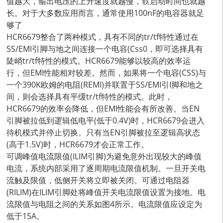
值越大，输出电压的上升速度就越慢，软启动时间也就越
长。对于大多数应用而言，通常使用100nF的电容器就足
够了
HCR6679整合了两种模式，具有不同的tr/tf特性通过在
SS/EMI引脚与地之间连接一个电容(Css0，即可选择具有
陡峭tr/tf特性的模式。HCR6679能够以较高的效率运
行，但EMI性能相对较差。然而，如果将一个电容(CSS)与
一个390K欧姆的电阻(REMI)并联置于SS/EMI引I脚和地之
间，则会选择具有平缓tr/tf特性的模式。此时，
HCR6679的效率会降低，但EMI性能会有所改善。当EN
引脚被拉低到逻辑低电平(低于0.4V)时，HCR6679会进入
待机模式并停止切换。只有当EN引脚被拉至逻辑高状态
(高于1.5V)时，HCR6679才会正常工作。
可调峰值电流限值(ILIM引脚)为避免意外出现较大的峰值
电流，系统内部采用了逐周期电流限值机制。一旦开关电
流触及限值，低侧开关将立即被关闭。可通过电阻器
(RILIM)在ILIM引脚处将峰值开关电流限值设置为接地。电
流限值与电阻之间的关系如图4所示。电流限值应设定为
低于15A。