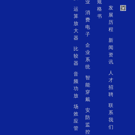
业
规
发
运
格
消
展
算
书
费
历
放
电
程
大
子
器
新
企
闻
比
业
资
较
系
讯
器
统
人
音
智
才
频
能
招
功
穿
聘
放
戴
联
场
安
系
效
防
我
应
监
们
管
控