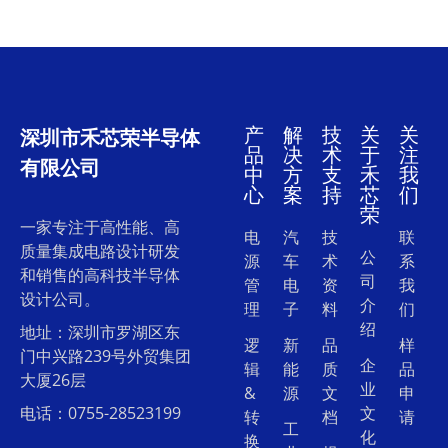
产
解
技
关
关
深圳市禾芯荣半导体
品
决
术
于
注
有限公司
中
方
支
禾
我
心
案
持
芯
们
荣
一家专注于高性能、高
电
汽
技
联
质量集成电路设计研发
公
源
车
术
系
和销售的高科技半导体
司
管
电
资
我
设计公司。
介
理
子
料
们
绍
地址：深圳市罗湖区东
逻
新
品
样
门中兴路239号外贸集团
企
辑
能
质
品
大厦26层
业
&
源
文
申
电话：0755-28523199
文
转
档
请
工
化
换