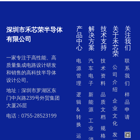
产
解
技
关
关
深圳市禾芯荣半导体
品
决
术
于
注
有限公司
中
方
支
禾
我
心
案
持
芯
们
荣
一家专注于高性能、高
电
汽
技
联
质量集成电路设计研发
公
源
车
术
系
和销售的高科技半导体
司
管
电
资
我
设计公司。
介
理
子
料
们
绍
地址：深圳市罗湖区东
逻
新
品
样
门中兴路239号外贸集团
企
辑
能
质
品
大厦26层
业
&
源
文
申
电话：0755-28523199
文
转
档
请
工
化
换
业
规
发
运
格
消