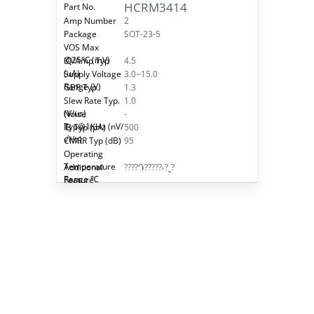
HCRM3414
2
SOT-23-5
4.5
3.0~15.0
1.3
1.0
-
500
95
????Դ?????˫?˷?