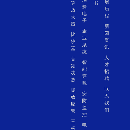
展
算
书
费
历
放
电
程
大
子
器
新
企
闻
比
业
资
较
系
讯
器
统
人
音
智
才
频
能
招
功
穿
聘
放
戴
联
场
安
系
效
防
我
应
监
们
管
控
三
电
极