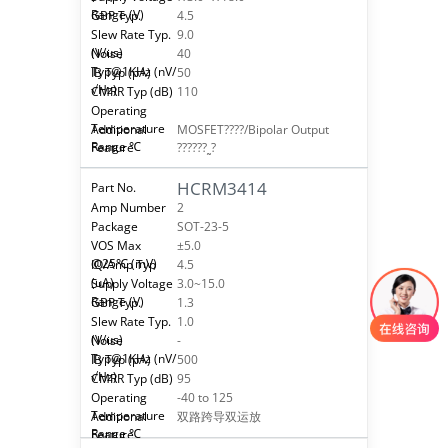
4.5
9.0
40
50
110
MOSFET????/Bipolar Output
??????˷?
HCRM3414
2
SOT-23-5
±5.0
4.5
3.0~15.0
1.3
1.0
-
500
95
-40 to 125
双路跨导双运放