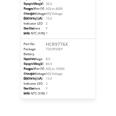
30.0
ADJ to 4000
ADJ Voltage
15.0
2
Y
Y
HCR9776X
TSSOP20EP
8.0
60.0
ADJ to 10000
ADJ Voltage
15.0
2
Y
Y