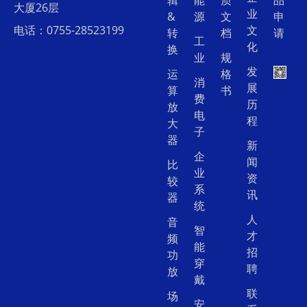
辑
能
质
品
大厦26层
业
&
源
文
申
电话：0755-28523199
文
转
档
请
工
化
换
业
规
发
运
格
消
展
算
书
费
历
放
电
程
大
子
器
新
企
闻
比
业
资
较
系
讯
器
统
人
音
智
才
频
能
招
功
穿
聘
放
戴
联
场
安