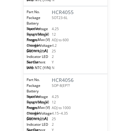
HCR4055
SOT23-6L
4.25
12
ADJ to 600
4.2
25
2
Y
N
HCR4056
SOP-8(EP??
4.25
12
ADJ to 1000
4.15~4.35
25
2
Y