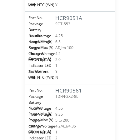
Y
HCR9051A
SOT-553
4.25
6.5
ADJ to 100
4.2
2.0
1
Y
N
HCR90561
TDFN-2X2-8L
4.55
9.35
5 to 200
4.2/4.3/4.35
1
2