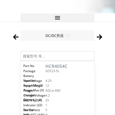
DC/DC升压
(
7
)
HCR4054C
SOT23-5L
4.25
12
ADJ to 600
4.2
25
1
Y
N