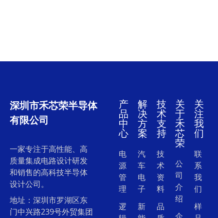
产
解
技
关
关
深圳市禾芯荣半导体
品
决
术
于
注
有限公司
中
方
支
禾
我
心
案
持
芯
们
荣
一家专注于高性能、高
电
汽
技
联
质量集成电路设计研发
公
源
车
术
系
和销售的高科技半导体
司
管
电
资
我
设计公司。
介
理
子
料
们
绍
地址：深圳市罗湖区东
逻
新
品
样
门中兴路239号外贸集团
企