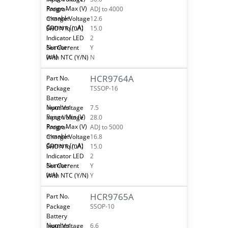
ADJ to 4000
12.6
15.0
2
Y
N
HCR9764A
TSSOP-16
7.5
28.0
ADJ to 5000
16.8
15.0
2
Y
Y
HCR9765A
SSOP-10
6.6