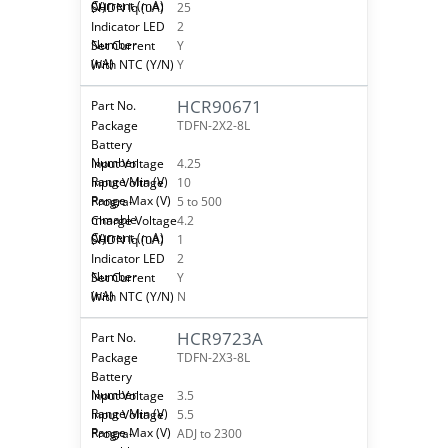
25
2
Y
Y
HCR90671
TDFN-2X2-8L
4.25
10
5 to 500
4.2
1
2
Y
N
HCR9723A
TDFN-2X3-8L
3.5
5.5
ADJ to 2300