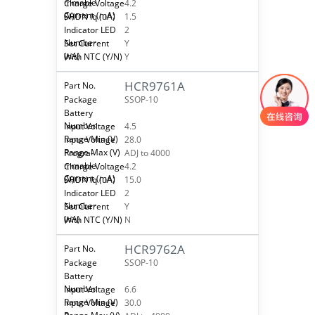
4.2
1.5
2
Y
Y
HCR9761A
SSOP-10
4.5
28.0
ADJ to 4000
4.2
15.0
2
Y
N
HCR9762A
SSOP-10
6.6
30.0