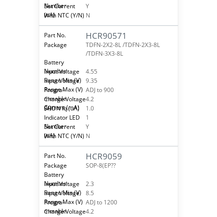
Y
N
HCR90571
TDFN-2X2-8L /TDFN-2X3-8L
/TDFN-3X3-8L
4.55
9.35
ADJ to 900
4.2
1.0
1
Y
N
HCR9059
SOP-8(EP??
2.3
8.5
ADJ to 1200
4.2