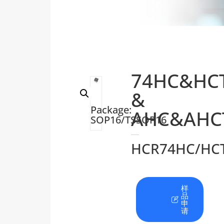
74HC&HC
&
Package:
AHC&AHC
SOP16/TSSOP16
HCR74HC/HC
在
资
样
线
料
品
咨
下
申
询
载
请