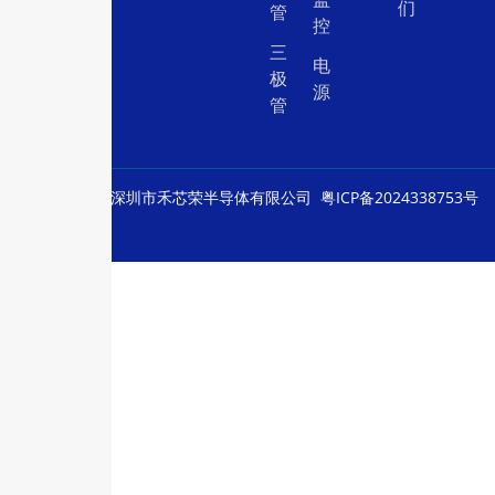
们
管
控
三
电
极
源
管
© Copyright
深圳市禾芯荣半导体有限公司
粤ICP备2024338753号