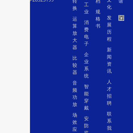
转
档
请
工
化
换
业
规
发
运
格
消
展
算
书
费
历
放
电
程
大
子
器
新
企
闻
比
业
资
较
系
讯
器
统
人
音
智
才
频
能
招
功
穿
聘
放
戴
联
场
安
系
效
防
我
应
监