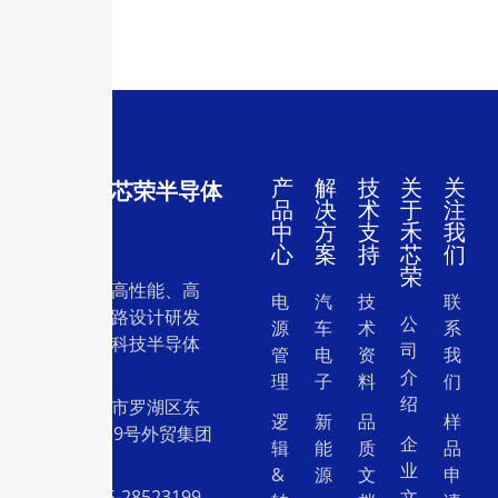
产
解
技
关
关
深圳市禾芯荣半导体
品
决
术
于
注
有限公司
中
方
支
禾
我
心
案
持
芯
们
荣
一家专注于高性能、高
电
汽
技
联
质量集成电路设计研发
公
源
车
术
系
和销售的高科技半导体
司
管
电
资
我
设计公司。
介
理
子
料
们
绍
地址：深圳市罗湖区东
逻
新
品
样
门中兴路239号外贸集团
企
辑
能
质
品
大厦26层
业
&
源
文
申
电话：0755-28523199
文