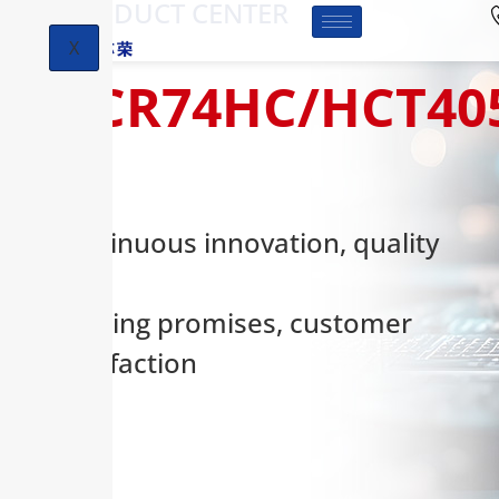
-PRODUCT CENTER
X
HCR74HC/HCT40
Continuous innovation, quality
first,
keeping promises, customer
satisfaction