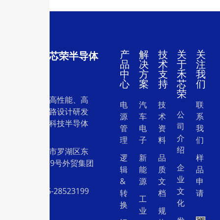
产
解
技
关
关
深圳市禾芯荣半导体
品
决
术
于
注
有限公司
中
方
支
禾
我
心
案
持
芯
们
荣
一家专注于高性能、高
电
汽
技
联
质量集成电路设计研发
公
源
车
术
系
和销售的高科技半导体
司
管
电
资
我
设计公司。
介
理
子
料
们
绍
地址：深圳市罗湖区东
逻
新
品
样
门中兴路239号外贸集团
企
辑
能
质
品
大厦26层
业
&
源
文
申
电话：0755-28523199
文
转
档
请
工
化
换
业
规