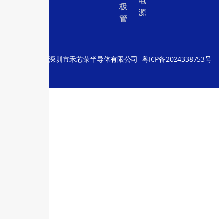
电
极
源
管
© Copyright
深圳市禾芯荣半导体有限公司
粤ICP备2024338753号