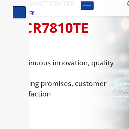
-PRODUCT CENTER
X
HCR7810TE
Continuous innovation, quality
first,
keeping promises, customer
satisfaction