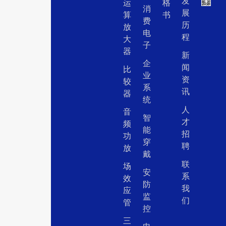
发
运
格
消
展
算
书
费
历
放
电
程
大
子
器
新
企
闻
比
业
资
较
系
讯
器
统
人
音
智
才
频
能
招
功
穿
聘
放
戴
联
场
安
系
效
防
我
应
监
们
管
控
三