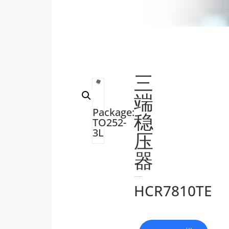
三
端
Package:
稳
TO252-
3L
压
器
HCR7810TE