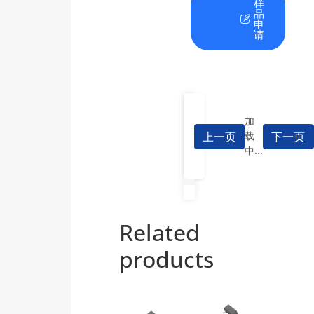
在
资
样
线
料
品
咨
下
申
询
载
请
加
上一页
下一页
载
中...
Related
products