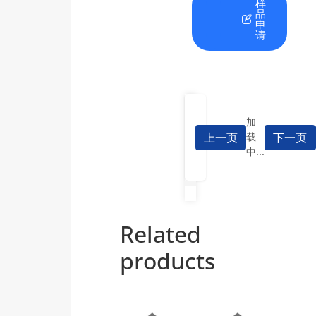
在
资
样
线
料
品
咨
下
申
询
载
请
加
上一页
下一页
载
中...
Related
products