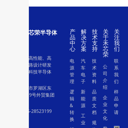
产
解
技
关
关
深圳市禾芯荣半导体
品
决
术
于
注
有限公司
中
方
支
禾
我
心
案
持
芯
们
荣
一家专注于高性能、高
电
汽
技
联
质量集成电路设计研发
公
源
车
术
系
和销售的高科技半导体
司
管
电
资
我
设计公司。
介
理
子
料
们
绍
地址：深圳市罗湖区东
逻
新
品
样
门中兴路239号外贸集团
企
辑
能
质
品
大厦26层
业
&
源
文
申
电话：0755-28523199
文
转
档
请
工
化
换
业
规