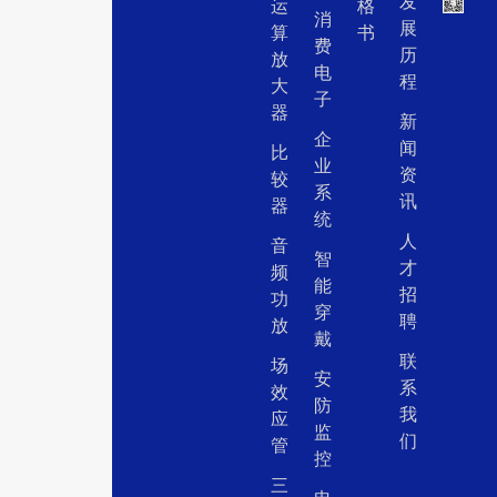
发
运
格
消
展
算
书
费
历
放
电
程
大
子
器
新
企
闻
比
业
资
较
系
讯
器
统
人
音
智
才
频
能
招
功
穿
聘
放
戴
联
场
安
系
效
防
我
应
监
们
管
控
三