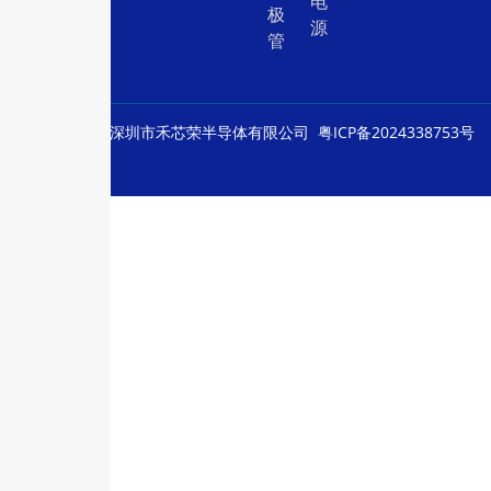
电
极
源
管
© Copyright
深圳市禾芯荣半导体有限公司
粤ICP备2024338753号