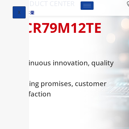
-PRODUCT CENTER
X
HCR79M12TE
Continuous innovation, quality
first,
keeping promises, customer
satisfaction