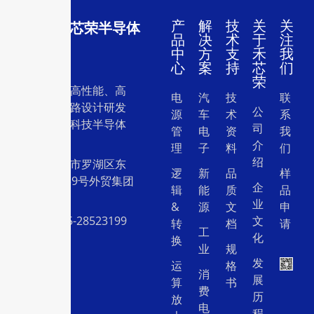
产
解
技
关
关
深圳市禾芯荣半导体
品
决
术
于
注
有限公司
中
方
支
禾
我
心
案
持
芯
们
荣
一家专注于高性能、高
电
汽
技
联
质量集成电路设计研发
公
源
车
术
系
和销售的高科技半导体
司
管
电
资
我
设计公司。
介
理
子
料
们
绍
地址：深圳市罗湖区东
逻
新
品
样
门中兴路239号外贸集团
企
辑
能
质
品
大厦26层
业
&
源
文
申
电话：0755-28523199
文
转
档
请
工
化
换
业
规
发
运
格
消
展
算
书
费
历
放
电
程