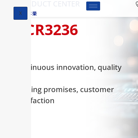
-PRODUCT CENTER
X
HCR3236
Continuous innovation, quality
first,
keeping promises, customer
satisfaction