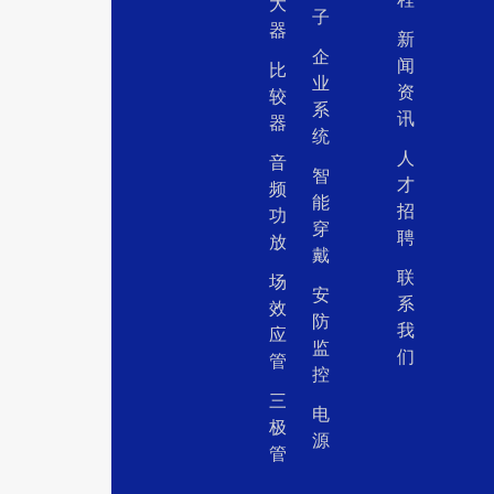
大
子
器
新
企
闻
比
业
资
较
系
讯
器
统
人
音
智
才
频
能
招
功
穿
聘
放
戴
联
场
安
系
效
防
我
应
监
们
管
控
三
电
极
源
管