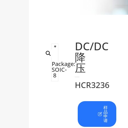
DC/DC
降
Package:
压
SOIC-
8
HCR3236
在
资
样
线
料
品
咨
下
申
询
载
请