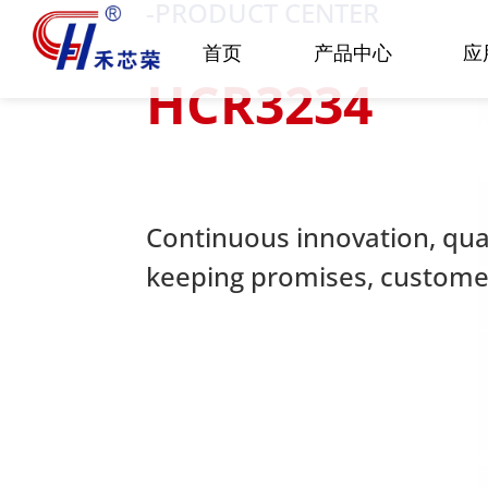
-PRODUCT CENTER
首页
产品中心
应
HCR3234
Continuous innovation, quali
keeping promises, customer