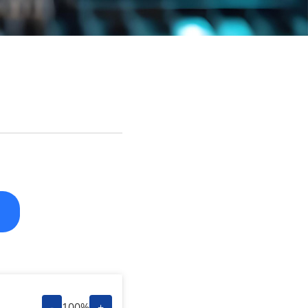
-
100%
+