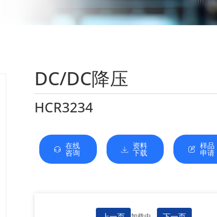
DC/DC降压
HCR3234
在线
资料
样品
咨询
下载
申请
上一页
下一页
加载中...