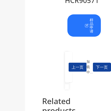
HCR90571
在
资
样
线
料
品
咨
下
申
询
载
请
加
上一页
下一页
载
中...
Related
products