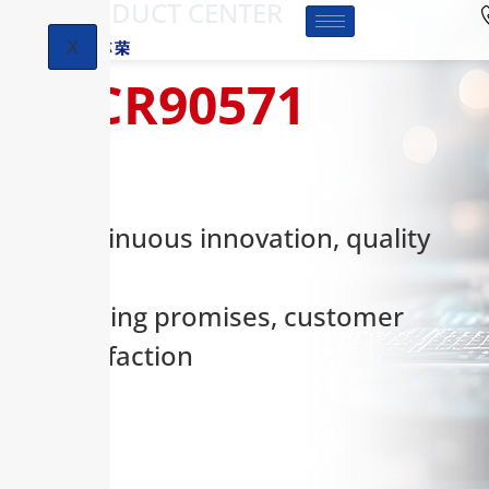
-PRODUCT CENTER
X
HCR90571
Continuous innovation, quality
first,
keeping promises, customer
satisfaction