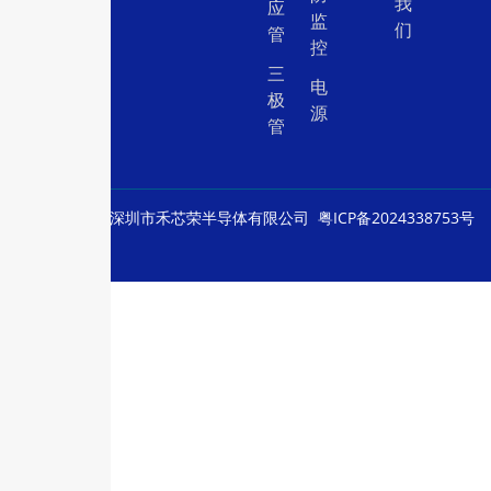
我
应
监
们
管
控
三
电
极
源
管
© Copyright
深圳市禾芯荣半导体有限公司
粤ICP备2024338753号