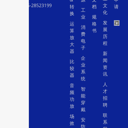
电话：0755-28523199
文
转
档
请
工
化
换
业
规
发
运
格
消
展
算
书
费
历
放
电
程
大
子
器
新
企
闻
比
业
资
较
系
讯
器
统
人
音
智
才
频
能
招
功
穿
聘
放
戴
联
场
安
系
效
防