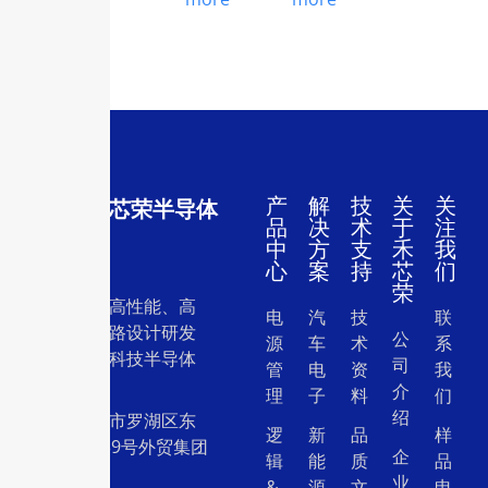
产
解
技
关
关
深圳市禾芯荣半导体
品
决
术
于
注
有限公司
中
方
支
禾
我
心
案
持
芯
们
荣
一家专注于高性能、高
电
汽
技
联
质量集成电路设计研发
公
源
车
术
系
和销售的高科技半导体
司
管
电
资
我
设计公司。
介
理
子
料
们
绍
地址：深圳市罗湖区东
逻
新
品
样
门中兴路239号外贸集团
企
辑
能
质
品
大厦26层
业
&
源
文
申