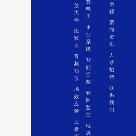
费
历
放
电
程
大
子
器
新
企
闻
比
业
资
较
系
讯
器
统
人
音
智
才
频
能
招
功
穿
聘
放
戴
联
场
安
系
效
防
我
应
监
们
管
控
三
电
极
源