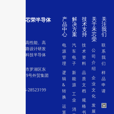
产
解
技
关
关
深圳市禾芯荣半导体
品
决
术
于
注
有限公司
中
方
支
禾
我
心
案
持
芯
们
荣
一家专注于高性能、高
电
汽
技
联
质量集成电路设计研发
公
源
车
术
系
和销售的高科技半导体
司
管
电
资
我
设计公司。
介
理
子
料
们
绍
地址：深圳市罗湖区东
逻
新
品
样
门中兴路239号外贸集团
企
辑
能
质
品
大厦26层
业
&
源
文
申
电话：0755-28523199
文
转
档
请
工
化
换
业
规
发
运
格
消
展
算
书