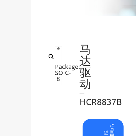
马
达
Package:
驱
SOIC-
8
动
HCR8837B
在
资
样
线
料
品
咨
下
申