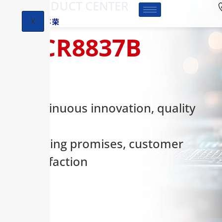
-PRODUCT CENTER
X
HCR8837B
Continuous innovation, quality
first,
keeping promises, customer
satisfaction