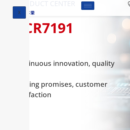
-PRODUCT CENTER
X
HCR7191
Continuous innovation, quality
first,
keeping promises, customer
satisfaction