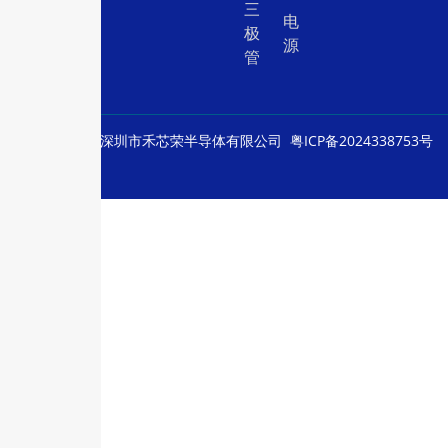
三
电
极
源
管
© Copyright
深圳市禾芯荣半导体有限公司
粤ICP备2024338753号