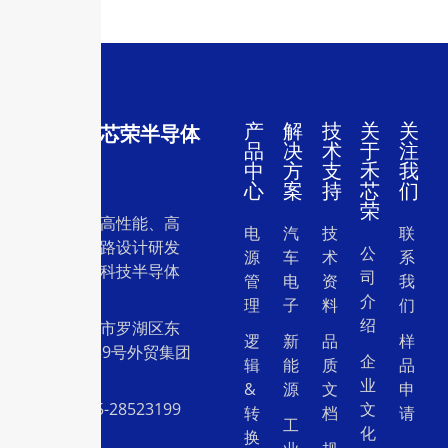
产
解
技
关
关
深圳市禾芯荣半导体
品
决
术
于
注
有限公司
中
方
支
禾
我
心
案
持
芯
们
荣
一家专注于高性能、高
电
汽
技
联
质量集成电路设计研发
公
源
车
术
系
和销售的高科技半导体
司
管
电
资
我
设计公司。
介
理
子
料
们
绍
地址：深圳市罗湖区东
逻
新
品
样
门中兴路239号外贸集团
企
辑
能
质
品
大厦26层
业
&
源
文
申
电话：0755-28523199
文
转
档
请
工
化
换