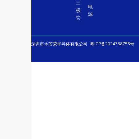
三
电
极
源
管
© Copyright
深圳市禾芯荣半导体有限公司
粤ICP备2024338753号