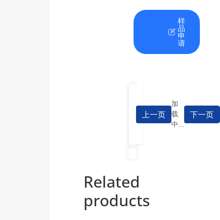
在
资
样
线
料
品
咨
下
申
询
载
请
加
上一页
下一页
载
中...
Related
products