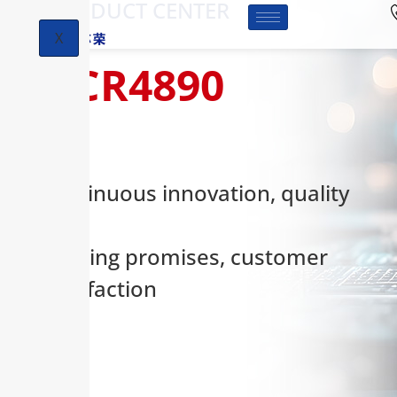
-PRODUCT CENTER
X
HCR4890
Continuous innovation, quality
first,
keeping promises, customer
satisfaction