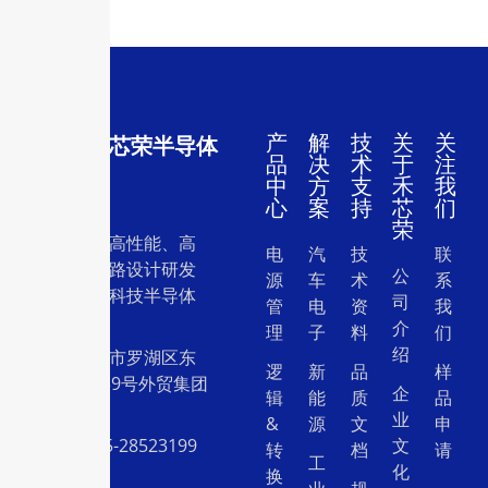
产
解
技
关
关
深圳市禾芯荣半导体
品
决
术
于
注
有限公司
中
方
支
禾
我
心
案
持
芯
们
荣
一家专注于高性能、高
电
汽
技
联
质量集成电路设计研发
公
源
车
术
系
和销售的高科技半导体
司
管
电
资
我
设计公司。
介
理
子
料
们
绍
地址：深圳市罗湖区东
逻
新
品
样
门中兴路239号外贸集团
企
辑
能
质
品
大厦26层
业
&
源
文
申
电话：0755-28523199
文
转
档
请
工
化
换