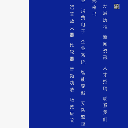
业
规
发
运
格
消
展
算
书
费
历
放
电
程
大
子
器
新
企
闻
比
业
资
较
系
讯
器
统
人
音
智
才
频
能
招
功
穿
聘
放
戴
联
场
安
系
效
防
我
应
监
们
管
控