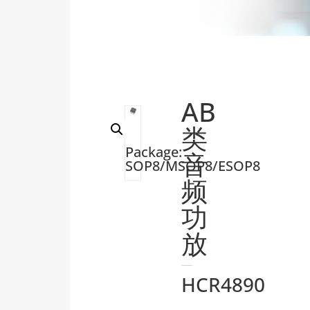
AB
类
Package:
音
SOP8/MSOP8/ESOP8
频
功
放
HCR4890