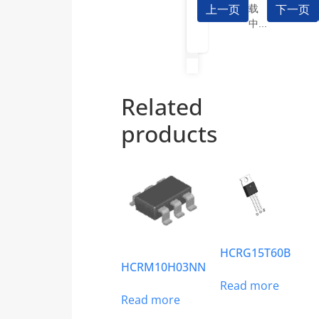
上一页
下一页
载
中...
Related
products
HCRG15T60B
HCRM10H03NN
Read more
Read more