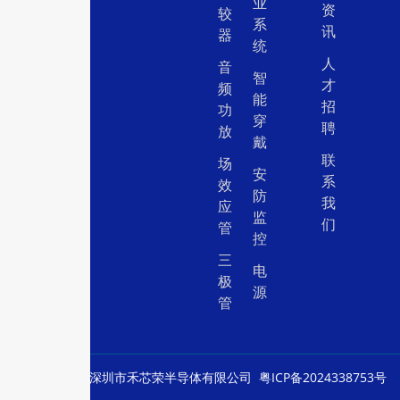
业
资
较
系
讯
器
统
人
音
智
才
频
能
招
功
穿
聘
放
戴
联
场
安
系
效
防
我
应
监
们
管
控
三
电
极
源
管
© Copyright
深圳市禾芯荣半导体有限公司
粤ICP备2024338753号