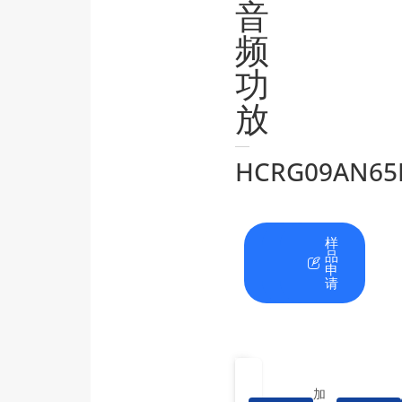
音
频
功
放
HCRG09AN65
在
资
样
线
料
品
咨
下
申
询
载
请
加