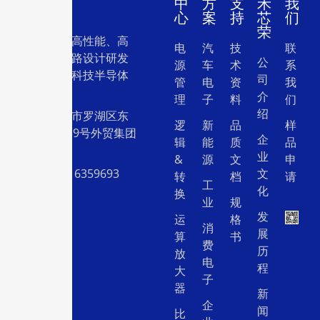
中
方
支
禾
我
心
案
持
芯
们
荣
一家专注于高性能、高
电
汽
技
联
质量集成电路设计研发
公
源
车
术
系
和销售的高科技半导体
司
管
电
资
我
设计公司。
介
理
子
料
们
绍
地址：深圳市罗湖区东
逻
新
品
样
门中兴路239号外贸集团
企
辑
能
质
品
大厦26层
业
&
源
文
申
电话：15916359693
文
转
档
请
工
化
换
业
规
发
运
格
消
展
算
书
费
历
放
电
程
大
子
器
新
企
闻
比