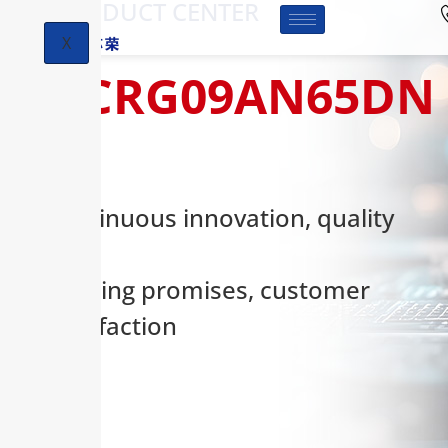
-PRODUCT CENTER
X
HCRG09AN65DN
Continuous innovation, quality
first,
keeping promises, customer
satisfaction