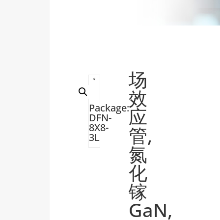
场
效
Package:
应
DFN-
8X8-
管
,
3L
氮
化
镓
GaN
,