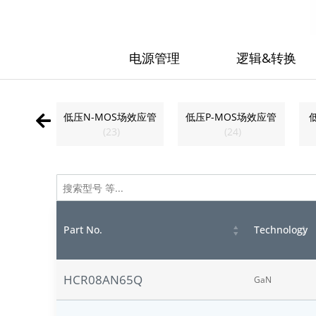
电源管理
逻辑&转换
N
(
4
)
低压N-MOS场效应管
低压P-MOS场效应管
(
23
)
(
24
)
Part No.
Technology
HCR08AN65Q
GaN