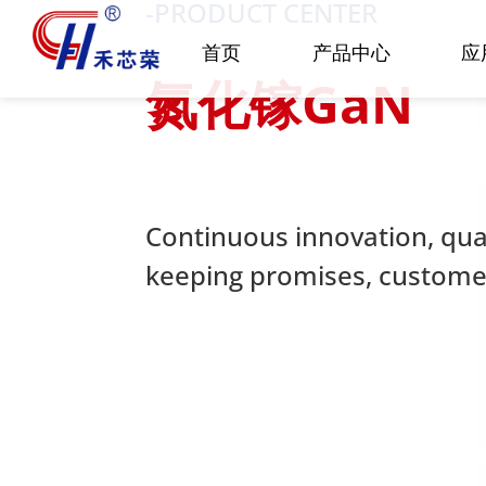
-PRODUCT CENTER
首页
产品中心
应
氮化镓GaN
Continuous innovation, quali
keeping promises, customer