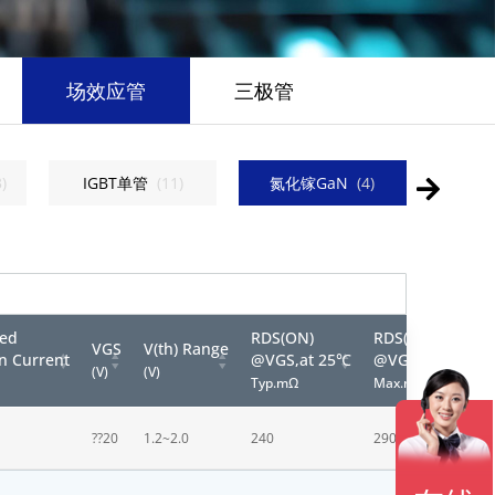
场效应管
三极管
3
)
IGBT单管
(
11
)
氮化镓GaN
(
4
)
低压N-
sed
RDS(ON)
RDS(ON)
VGS
V(th) Range
n Current
@VGS,at 25℃
@VGS,at 25℃
(V)
(V)
Typ.mΩ
Max.mΩ
??20
1.2~2.0
240
290