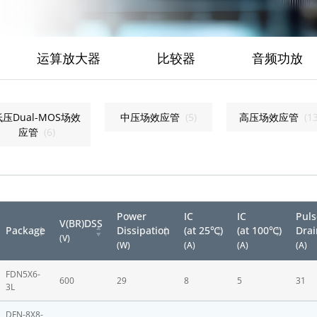
运算放大器
比较器
音频功放
低压Dual-MOS场效
中压场效应管
(
5
)
高压场效应管
(
1
应管
(
6
)
Power
IC
IC
Pul
V(BR)DSS
Package
Dissipation
(at 25℃)
(at 100℃)
Drai
(V)
(W)
(A)
(A)
(A)
FDN5X6-
600
29
8
5
31
3L
DFN-8X8-