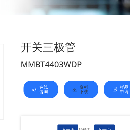
开关三极管
MMBT4403WDP
在线
资料
样品
咨询
下载
申请
上一页
下一页
加载中...