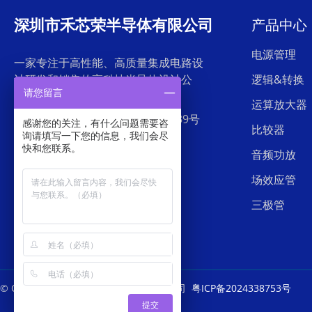
深圳市禾芯荣半导体有限公司
产品中心
电源管理
一家专注于高性能、高质量集成电路设
计研发和销售的高科技半导体设计公
逻辑&转换
请您留言
司。
运算放大器
地址：深圳市罗湖区东门中兴路239号
感谢您的关注，有什么问题需要咨
比较器
外贸集团大厦26层
询请填写一下您的信息，我们会尽
快和您联系。
音频功放
电话：0755-28523199
场效应管
三极管
© Copyright
深圳市禾芯荣半导体有限公司
粤ICP备2024338753号
提交