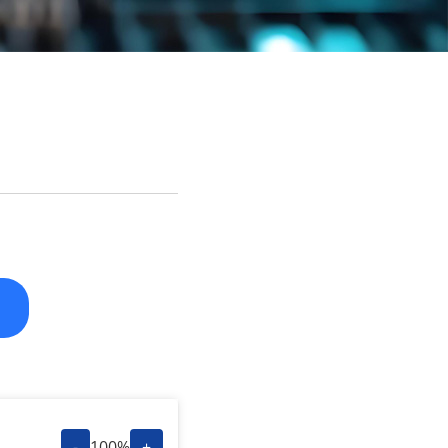
-
100%
+