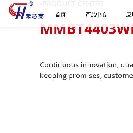
-PRODUCT CENTER
首页
产品中心
应
MMBT4403W
Continuous innovation, quali
keeping promises, customer