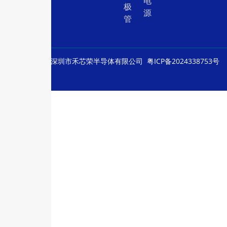
电
极
源
管
© Copyright
深圳市禾芯荣半导体有限公司
粤ICP备2024338753号