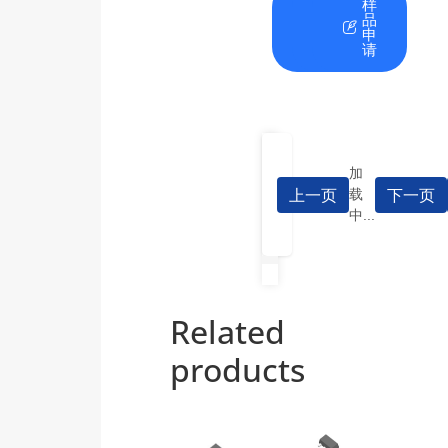
在
资
样
线
料
品
咨
下
申
询
载
请
加
上一页
下一页
载
中...
Related
products