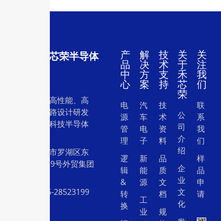
产
解
技
关
关
深圳市禾芯荣半导体
品
决
术
于
注
有限公司
中
方
支
禾
我
心
案
持
芯
们
荣
一家专注于高性能、高
电
汽
技
联
质量集成电路设计研发
公
源
车
术
系
和销售的高科技半导体
司
管
电
资
我
设计公司。
介
理
子
料
们
绍
地址：深圳市罗湖区东
逻
新
品
样
门中兴路239号外贸集团
企
辑
能
质
品
大厦26层
业
&
源
文
申
电话：0755-28523199
文
转
档
请
工
化
换
业
规