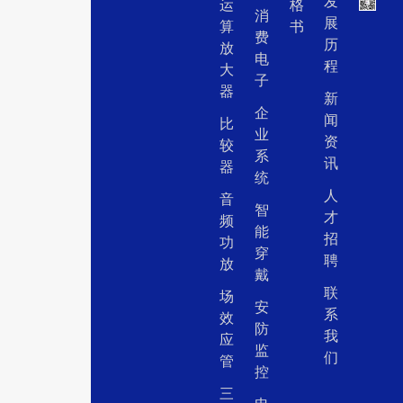
发
运
格
消
展
算
书
费
历
放
电
程
大
子
器
新
企
闻
比
业
资
较
系
讯
器
统
人
音
智
才
频
能
招
功
穿
聘
放
戴
联
场
安
系
效
防
我
应
监
们
管
控
三