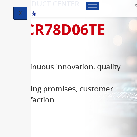
-PRODUCT CENTER
X
HCR78D06TE
Continuous innovation, quality
first,
keeping promises, customer
satisfaction