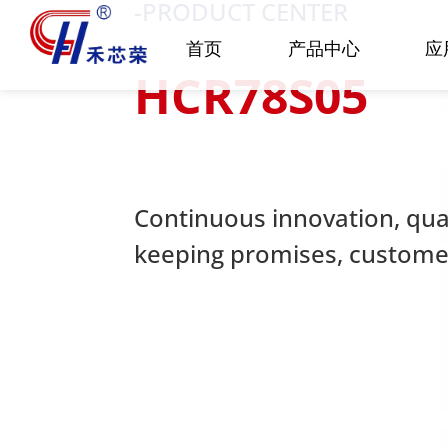
-PRODUCT CENTER
首页
产品中心
应
HCR78S05
Continuous innovation, quali
keeping promises, customer