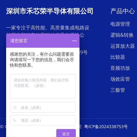
深圳市禾芯荣半导体有限公司
产品中心
电源管理
一家专注于高性能、高质量集成电路设
计研发和销售的高科技半导体设计公
逻辑&转换
请您留言
司。
运算放大器
地址：深圳市罗湖区东门中兴路239号
感谢您的关注，有什么问题需要咨
比较器
外贸集团大厦26层
询请填写一下您的信息，我们会尽
快和您联系。
音频功放
电话：0755-28523199
场效应管
三极管
© Copyright
深圳市禾芯荣半导体有限公司
粤ICP备2024338753号
提交