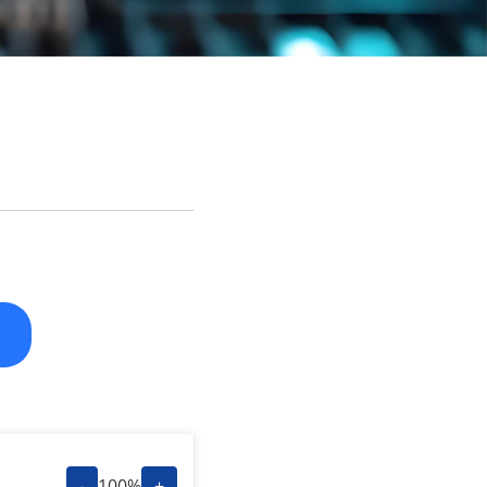
-
100%
+