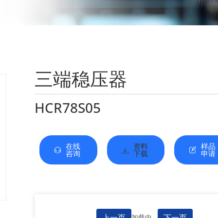
三端稳压器
HCR78S05
在线
资料
样品
咨询
下载
申请
上一页
下一页
加载中...