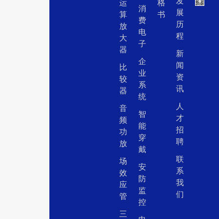
发
运
格
消
展
算
书
费
历
放
电
程
大
子
器
新
企
闻
比
业
资
较
系
讯
器
统
人
音
智
才
频
能
招
功
穿
聘
放
戴
联
场
安
系
效
防
我
应
监
们
管
控
三