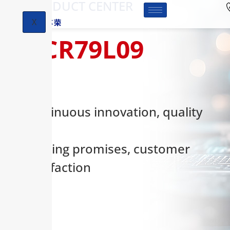
-PRODUCT CENTER
X
HCR79L09
Continuous innovation, quality
first,
keeping promises, customer
satisfaction