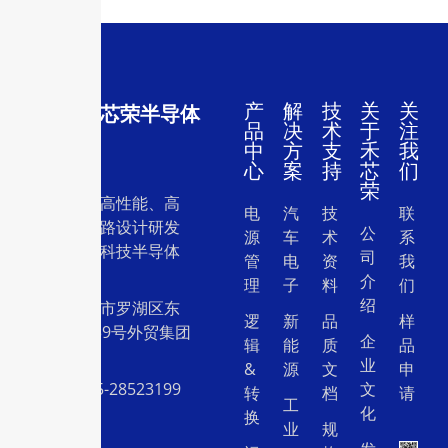
产
解
技
关
关
深圳市禾芯荣半导体
品
决
术
于
注
有限公司
中
方
支
禾
我
心
案
持
芯
们
荣
一家专注于高性能、高
电
汽
技
联
质量集成电路设计研发
公
源
车
术
系
和销售的高科技半导体
司
管
电
资
我
设计公司。
介
理
子
料
们
绍
地址：深圳市罗湖区东
逻
新
品
样
门中兴路239号外贸集团
企
辑
能
质
品
大厦26层
业
&
源
文
申
电话：0755-28523199
文
转
档
请
工
化
换
业
规