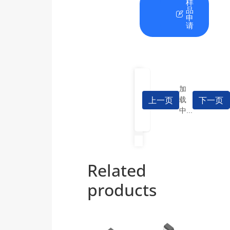
在
资
样
线
料
品
咨
下
申
询
载
请
加
上一页
下一页
载
中...
Related
products