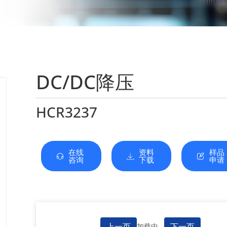
DC/DC降压
HCR3237
在线
资料
样品
咨询
下载
申请
上一页
下一页
加载中...