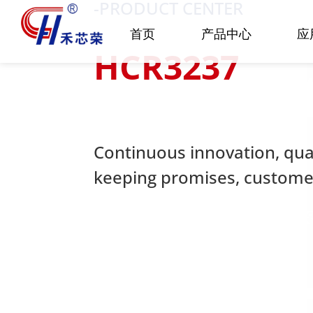
-PRODUCT CENTER
首页
产品中心
应
HCR3237
Continuous innovation, quali
keeping promises, customer