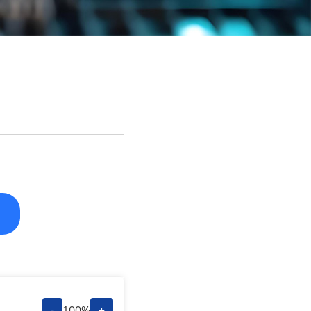
-
100%
+