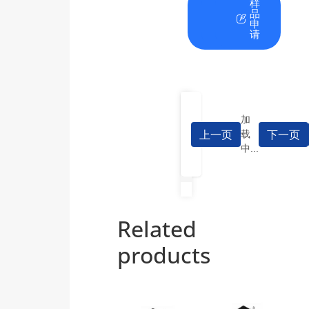
在
资
样
线
料
品
咨
下
申
询
载
请
加
上一页
下一页
载
中...
Related
products