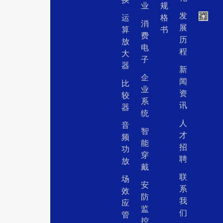
业
规
发
运
格
消
展
算
书
费
历
放
电
程
大
子
器
新
企
闻
比
业
资
较
系
讯
器
统
人
音
智
才
频
能
招
功
穿
聘
放
戴
联
场
安
系
效
防
我
应
监
们
管
控