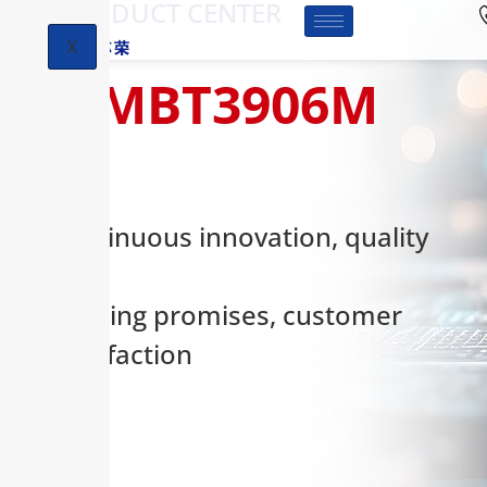
-PRODUCT CENTER
X
MMBT3906M
Continuous innovation, quality
first,
keeping promises, customer
satisfaction