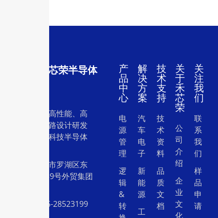
产
解
技
关
关
深圳市禾芯荣半导体
品
决
术
于
注
有限公司
中
方
支
禾
我
心
案
持
芯
们
荣
一家专注于高性能、高
电
汽
技
联
质量集成电路设计研发
公
源
车
术
系
和销售的高科技半导体
司
管
电
资
我
设计公司。
介
理
子
料
们
绍
地址：深圳市罗湖区东
逻
新
品
样
门中兴路239号外贸集团
企
辑
能
质
品
大厦26层
业
&
源
文
申
电话：0755-28523199
文
转
档
请
工
化
换