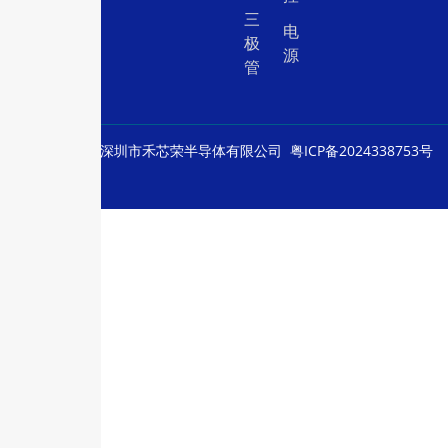
三
电
极
源
管
© Copyright
深圳市禾芯荣半导体有限公司
粤ICP备2024338753号